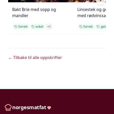
Bakt Brie med sopp og
Linsestek og geitos
mandler
med rødvinssaus
forrett
enkel
+
1
forrett
geitost
← Tilbake til alle oppskrifter
norgesmatfat