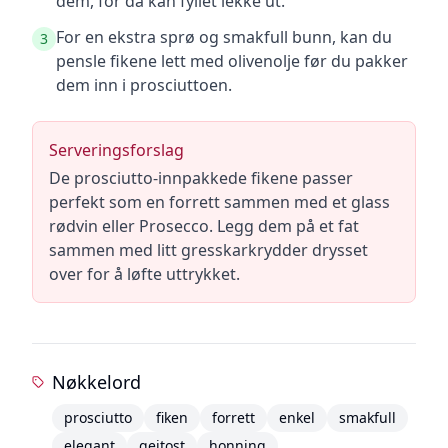
dem, for da kan fyllet lekke ut.
For en ekstra sprø og smakfull bunn, kan du
3
pensle fikene lett med olivenolje før du pakker
dem inn i prosciuttoen.
Serveringsforslag
De prosciutto-innpakkede fikene passer
perfekt som en forrett sammen med et glass
rødvin eller Prosecco. Legg dem på et fat
sammen med litt gresskarkrydder drysset
over for å løfte uttrykket.
Nøkkelord
prosciutto
fiken
forrett
enkel
smakfull
elegant
geitost
honning