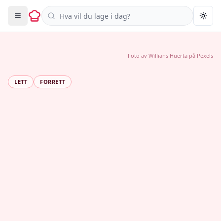
Søk i oppskrifter
Togg
Foto av
Willians Huerta
på
Pexels
LETT
FORRETT