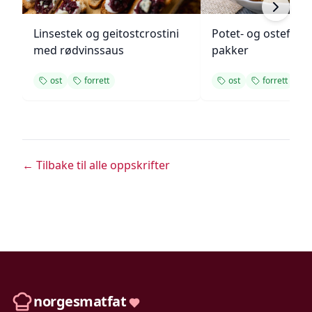
Linsestek og geitostcrostini
Potet- og ostefylt
med rødvinssaus
pakker
ost
forrett
ost
forrett
← Tilbake til alle oppskrifter
norgesmatfat