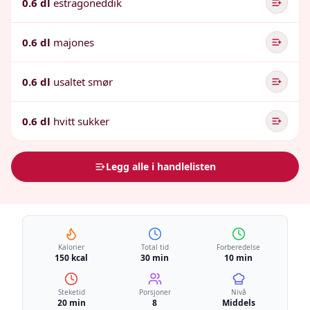
0.6 dl
estragoneddik
0.6 dl
majones
0.6 dl
usaltet smør
0.6 dl
hvitt sukker
Legg alle i handlelisten
Kalorier
Total tid
Forberedelse
150 kcal
30 min
10 min
Steketid
Porsjoner
Nivå
20 min
8
Middels