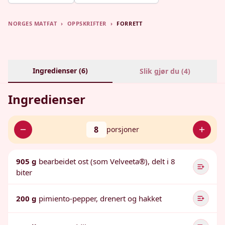
NORGES MATFAT
›
OPPSKRIFTER
›
FORRETT
Ingredienser (
6
)
Slik gjør du (
4
)
Ingredienser
8
porsjoner
905 g
bearbeidet ost (som Velveeta®), delt i 8
biter
200 g
pimiento-pepper, drenert og hakket