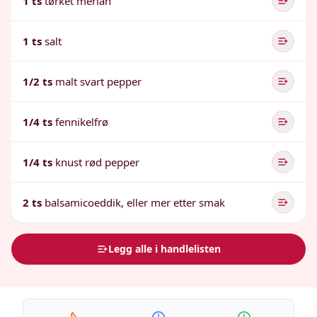
1 ts
tørket merian
1 ts
salt
1/2 ts
malt svart pepper
1/4 ts
fennikelfrø
1/4 ts
knust rød pepper
2 ts
balsamicoeddik, eller mer etter smak
Legg alle i handlelisten