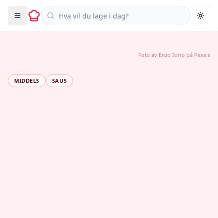
Søk i oppskrifter
Togg
Foto av
Enzo Iorio
på
Pexels
MIDDELS
SAUS