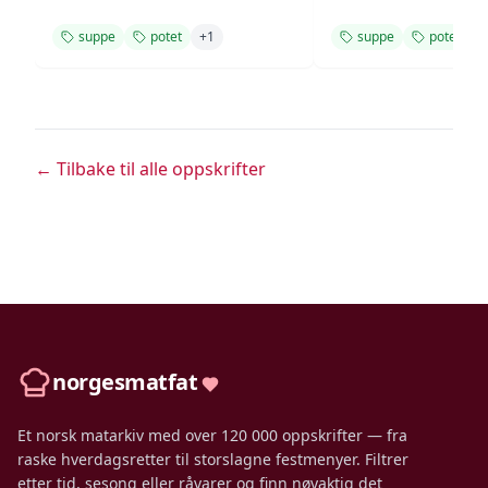
suppe
potet
+
1
suppe
potet
+
← Tilbake til alle oppskrifter
norgesmatfat
Et norsk matarkiv med over 120 000 oppskrifter — fra
raske hverdagsretter til storslagne festmenyer. Filtrer
etter tid, sesong eller råvarer og finn nøyaktig det