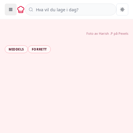
Søk i oppskrifter
Togg
Foto av
Harish .P
på
Pexels
MIDDELS
FORRETT