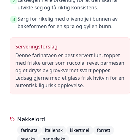
La deigen hvile ordentlig for at den skal få
2
utvikle seg og få riktig konsistens.
Sørg for rikelig med olivenolje i bunnen av
3
bakeformen for en sprø og gyllen bunn.
Serveringsforslag
Denne farinataen er best servert lun, toppet
med friske urter som ruccola, revet parmesan
og et dryss av grovkvernet svart pepper.
Ledsag gjerne med et glass frisk hvitvin for en
autentisk ligurisk opplevelse.
Nøkkelord
farinata
italiensk
kikertmel
forrett
snacks
pannekake