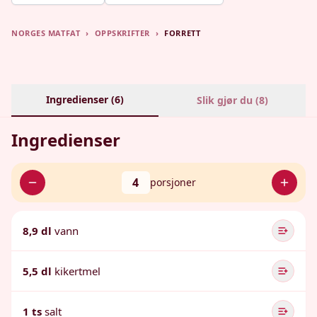
NORGES MATFAT
›
OPPSKRIFTER
›
FORRETT
Ingredienser (
6
)
Slik gjør du (
8
)
Ingredienser
4
porsjoner
8,9 dl
vann
5,5 dl
kikertmel
1 ts
salt