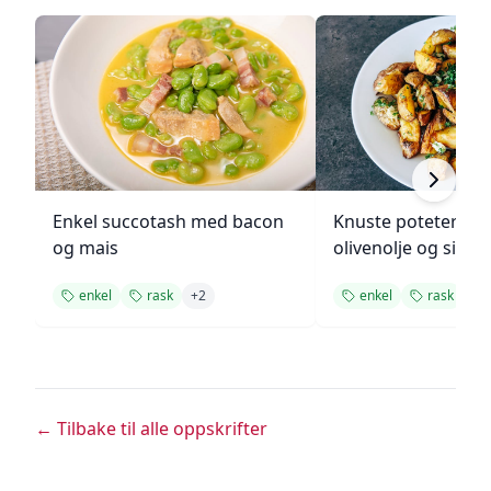
Enkel succotash med bacon
Knuste poteter me
og mais
olivenolje og sitro
enkel
rask
+
2
enkel
rask
+
1
← Tilbake til alle oppskrifter