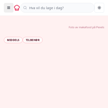
Søk i oppskrifter
Togg
Foto av
makafood
på
Pexels
MIDDELS
TILBEHØR