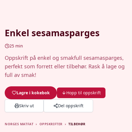
Enkel sesamasparges
25
min
Oppskrift på enkel og smakfull sesamasparges,
perfekt som forrett eller tilbehør. Rask å lage og
full av smak!
Lagre i kokebok
Hopp til oppskrift
Skriv ut
Del oppskrift
NORGES MATFAT
›
OPPSKRIFTER
›
TILBEHØR