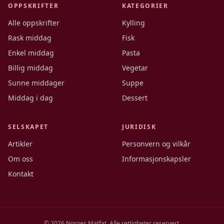
OPPSKRIFTER
KATEGORIER
Alle oppskrifter
Kylling
Rask middag
Fisk
Enkel middag
Pasta
Billig middag
Vegetar
Sunne middager
Suppe
Middag i dag
Dessert
SELSKAPET
JURIDISK
Artikler
Personvern og vilkår
Om oss
Informasjonskapsler
Kontakt
©
2026
Norges Matfat. Alle rettigheter reservert.