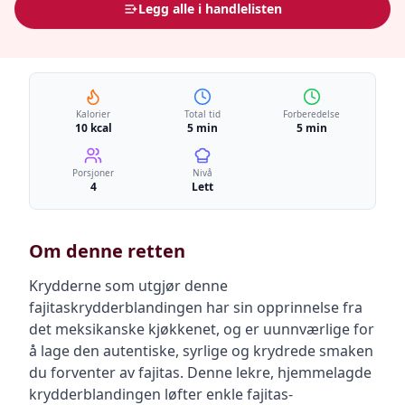
Legg alle i handlelisten
Kalorier
Total tid
Forberedelse
10 kcal
5 min
5 min
Porsjoner
Nivå
4
Lett
Om denne retten
Krydderne som utgjør denne
fajitaskrydderblandingen har sin opprinnelse fra
det meksikanske kjøkkenet, og er uunnværlige for
å lage den autentiske, syrlige og krydrede smaken
du forventer av fajitas. Denne lekre, hjemmelagde
krydderblandingen løfter enkle fajitas-