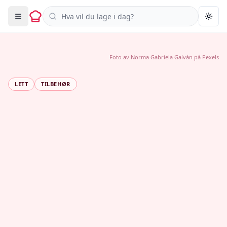
Søk i oppskrifter
Togg
Foto av
Norma Gabriela Galván
på
Pexels
LETT
TILBEHØR