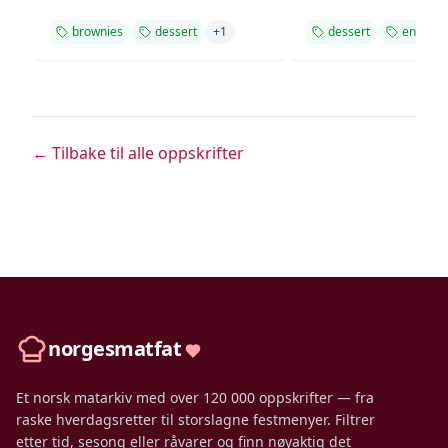
brownies
dessert
+
1
dessert
enkel
← Tilbake til alle oppskrifter
norgesmatfat
Et norsk matarkiv med over 120 000 oppskrifter — fra
raske hverdagsretter til storslagne festmenyer. Filtrer
etter tid, sesong eller råvarer og finn nøyaktig det