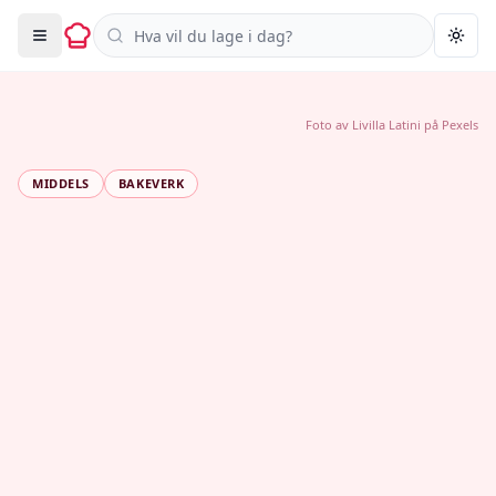
Søk i oppskrifter
Togg
Foto av
Livilla Latini
på
Pexels
MIDDELS
BAKEVERK