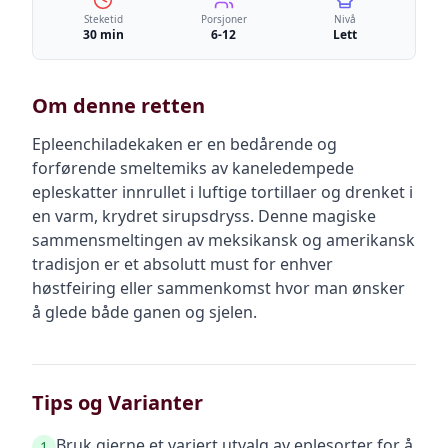
Steketid
Porsjoner
Nivå
30 min
6-12
Lett
Om denne retten
Epleenchiladekaken er en bedårende og
forførende smeltemiks av kaneledempede
epleskatter innrullet i luftige tortillaer og drenket i
en varm, krydret sirupsdryss. Denne magiske
sammensmeltingen av meksikansk og amerikansk
tradisjon er et absolutt must for enhver
høstfeiring eller sammenkomst hvor man ønsker
å glede både ganen og sjelen.
Tips og Varianter
Bruk gjerne et variert utvalg av eplesorter for å
1