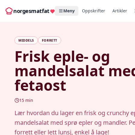
norgesmatfat
Meny
Oppskrifter
Artikler
MIDDELS
FORRETT
Frisk eple- og
mandelsalat me
fetaost
15
min
Lær hvordan du lager en frisk og crunchy e
mandelsalat med sprø epler og mandler. P
forrett eller lett lunsj, enkel å lage!