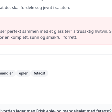
at det skal fordele seg jevnt i salaten.
ser perfekt sammen med et glass tørr, sitrusaktig hvitvin.
or en komplett, sunn og smakfull forrett.
mandler
epler
fetaost
Hvordan lager man Frisk eple- og mandelsalat med fetaost?