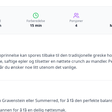
d
Forberedelse
Porsjoner
n
15 min
4
M
prinnelse kan spores tilbake til den tradisjonelle greske h
ge, saftige epler og tilsetter en nøttete crunch av mandler. P
år du ønsker noe litt utenom det vanlige.
som Gravenstein eller Summerred, for å få den perfekte bal
pannen for å få en deilig nøttesmak.