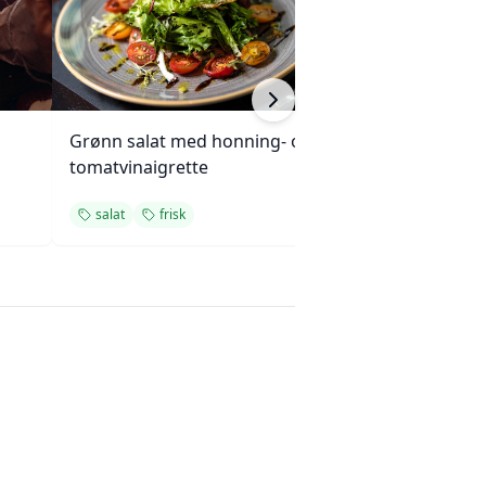
Grønn salat med honning- og
Klassiske krabb
tomatvinaigrette
Old Bay-krydder
salat
frisk
enkel