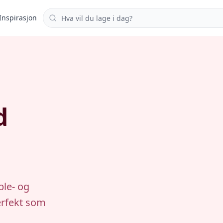
Søk i oppskrifter
Inspirasjon
d
ple- og
erfekt som