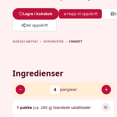
Lagre i kokebok
Hopp til oppskrift
S
Del oppskrift
NORGES MATFAT
›
OPPSKRIFTER
›
FORRETT
Ingredienser
4
porsjoner
1 pakke
(ca. 280 g) blandede salatblader