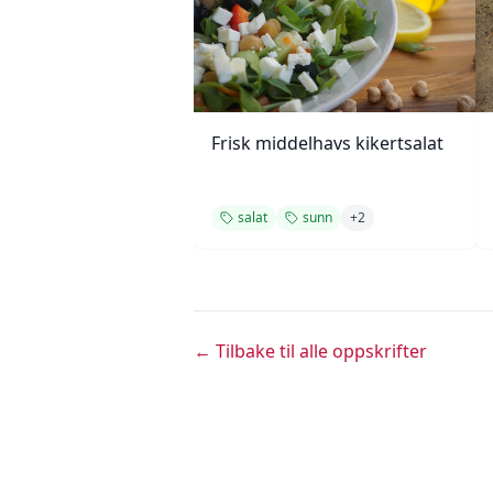
Frisk middelhavs kikertsalat
salat
sunn
+
2
← Tilbake til alle oppskrifter