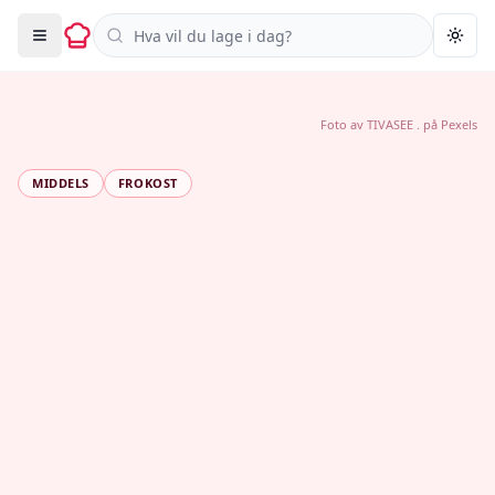
Søk i oppskrifter
Togg
Foto av
TIVASEE .
på
Pexels
MIDDELS
FROKOST