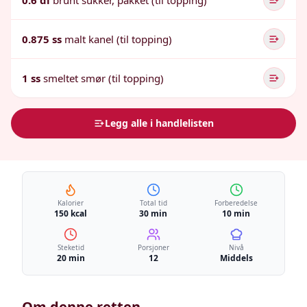
0.6 dl
brunt sukker, pakket (til topping)
0.875 ss
malt kanel (til topping)
1 ss
smeltet smør (til topping)
Legg alle i handlelisten
Kalorier
Total tid
Forberedelse
150 kcal
30 min
10 min
Steketid
Porsjoner
Nivå
20 min
12
Middels
Om denne retten