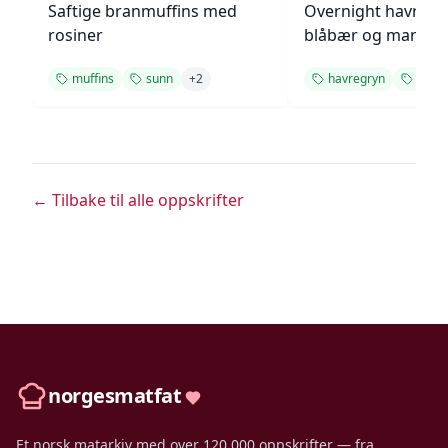
Saftige branmuffins med
Overnight havreg
rosiner
blåbær og mandle
muffins
sunn
+
2
havregryn
sunn
← Tilbake til alle oppskrifter
norgesmatfat
Et norsk matarkiv med over 120 000 oppskrifter — fra