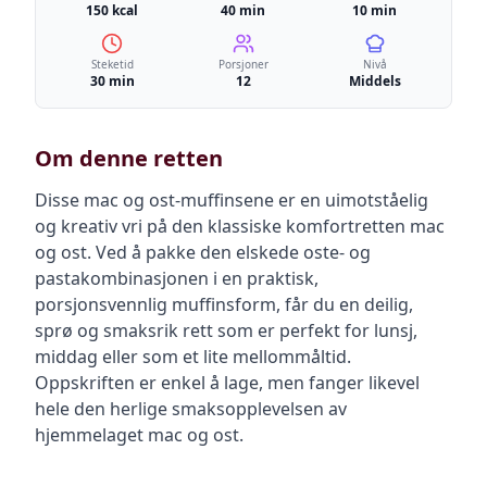
150 kcal
40 min
10 min
Steketid
Porsjoner
Nivå
30 min
12
Middels
Om denne retten
Disse mac og ost-muffinsene er en uimotståelig
og kreativ vri på den klassiske komfortretten mac
og ost. Ved å pakke den elskede oste- og
pastakombinasjonen i en praktisk,
porsjonsvennlig muffinsform, får du en deilig,
sprø og smaksrik rett som er perfekt for lunsj,
middag eller som et lite mellommåltid.
Oppskriften er enkel å lage, men fanger likevel
hele den herlige smaksopplevelsen av
hjemmelaget mac og ost.