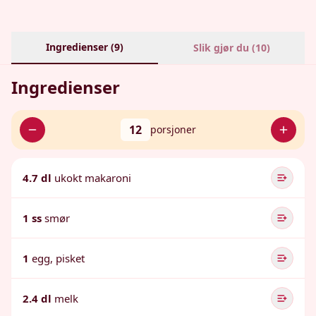
Ingredienser (
9
)
Slik gjør du (
10
)
Ingredienser
12
porsjoner
4.7 dl
ukokt makaroni
1 ss
smør
1
egg, pisket
2.4 dl
melk