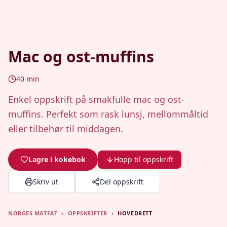
Mac og ost-muffins
40
min
Enkel oppskrift på smakfulle mac og ost-
muffins. Perfekt som rask lunsj, mellommåltid
eller tilbehør til middagen.
Lagre i kokebok
Hopp til oppskrift
Skriv ut
Del oppskrift
NORGES MATFAT
›
OPPSKRIFTER
›
HOVEDRETT