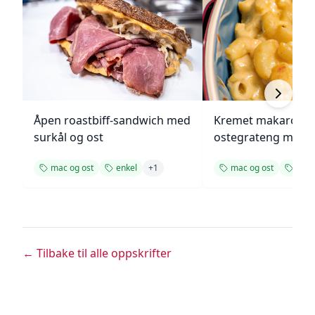
Åpen roastbiff-sandwich med
Kremet makaroni-
surkål og ost
ostegrateng med b
mac og ost
enkel
+
1
mac og ost
enke
← Tilbake til alle oppskrifter