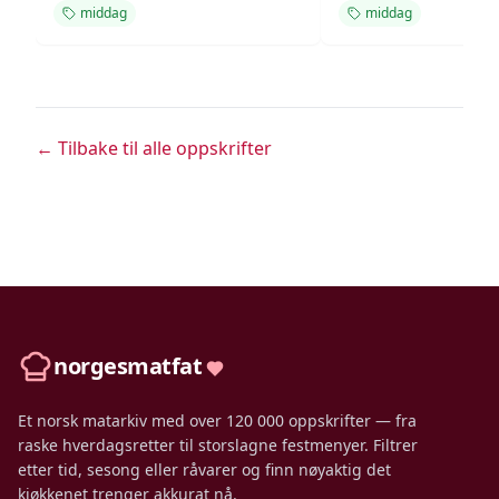
middag
middag
← Tilbake til alle oppskrifter
norgesmatfat
Et norsk matarkiv med over 120 000 oppskrifter — fra
raske hverdagsretter til storslagne festmenyer. Filtrer
etter tid, sesong eller råvarer og finn nøyaktig det
kjøkkenet trenger akkurat nå.