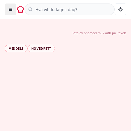
Søk i oppskrifter
Togg
Foto av
Shameel mukkath
på
Pexels
MIDDELS
HOVEDRETT