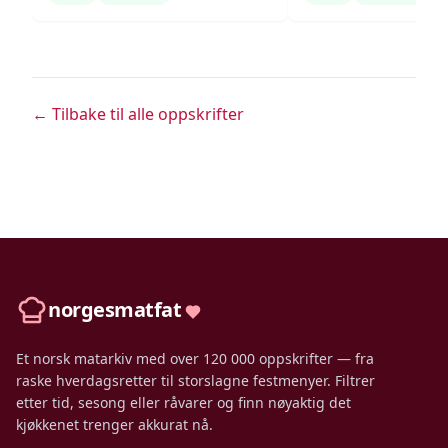
← Tilbake til alle oppskrifter
norgesmatfat
Et norsk matarkiv med over 120 000 oppskrifter — fra
raske hverdagsretter til storslagne festmenyer. Filtrer
etter tid, sesong eller råvarer og finn nøyaktig det
kjøkkenet trenger akkurat nå.