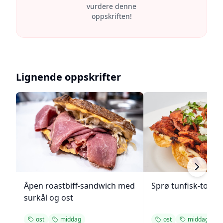
vurdere denne
oppskriften!
Lignende oppskrifter
Åpen roastbiff-sandwich med
Sprø tunfisk-tosta
surkål og ost
ost
middag
ost
middag