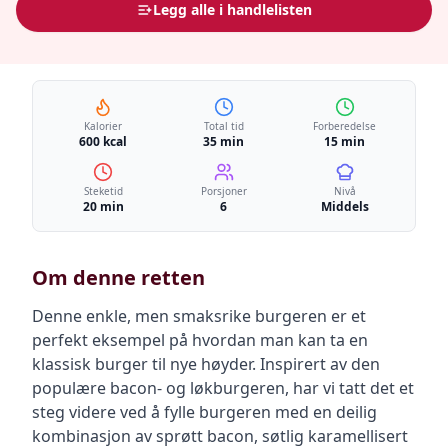
Legg alle i handlelisten
Kalorier
Total tid
Forberedelse
600 kcal
35 min
15 min
Steketid
Porsjoner
Nivå
20 min
6
Middels
Om denne retten
Denne enkle, men smaksrike burgeren er et
perfekt eksempel på hvordan man kan ta en
klassisk burger til nye høyder. Inspirert av den
populære bacon- og løkburgeren, har vi tatt det et
steg videre ved å fylle burgeren med en deilig
kombinasjon av sprøtt bacon, søtlig karamellisert