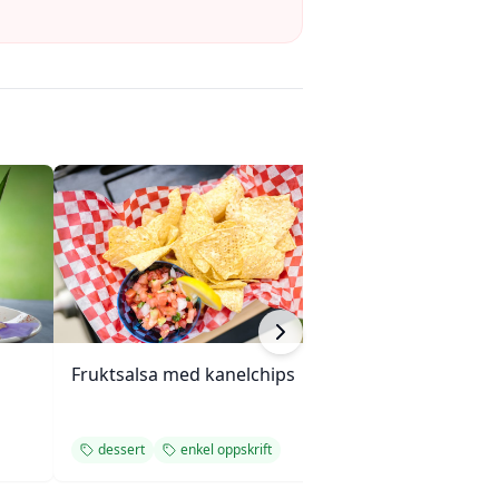
Fruktsalsa med kanelchips
Kremet peanøtt
dessert
enkel oppskrift
dessert
enkel