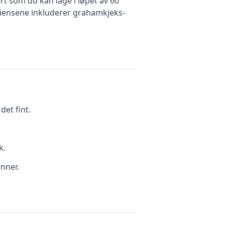
rt
som du kan lage i løpet av 60
ensene inkluderer
grahamkjeks-
et fint.
k.
enner.