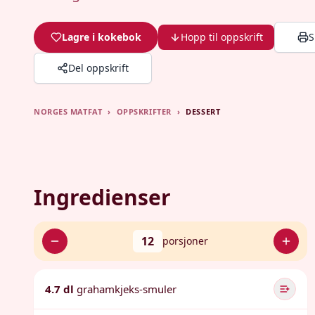
Lagre i kokebok
Hopp til oppskrift
S
Del oppskrift
NORGES MATFAT
›
OPPSKRIFTER
›
DESSERT
Ingredienser
12
porsjoner
4.7 dl
grahamkjeks-smuler