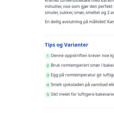
Kremet toffee-ostekake med karam
minutter, noe som gjør den perfekt 
smuler, sukker, smør, smeltet
og 2 a
En deilig avslutning på måltidet! Ka
Tips og Varianter
Denne oppskriften krever noe kjø
1
Bruk romtemperert smør i bakeva
2
Egg på romtemperatur gir luftige
3
Smelt sjokoladen på vannbad elle
4
Sikt melet for luftigere bakevare
5