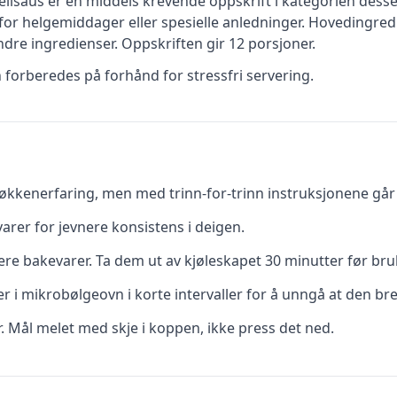
ellsaus
er en
middels krevende
oppskrift
i kategorien desse
for helgemiddager eller spesielle anledninger
.
Hovedingredi
ndre ingredienser
.
Oppskriften gir
12
porsjoner.
n forberedes på forhånd for stressfri servering.
kkenerfaring, men med trinn-for-trinn instruksjonene går d
rer for jevnere konsistens i deigen.
re bakevarer. Ta dem ut av kjøleskapet 30 minutter før bru
r i mikrobølgeovn i korte intervaller for å unngå at den br
r. Mål melet med skje i koppen, ikke press det ned.