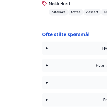
Nøkkelord
ostekake
toffee
dessert
e
Ofte stilte spørsmål
Hv
Hvor l
Er