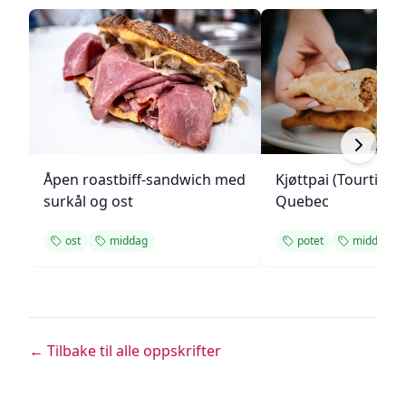
Åpen roastbiff-sandwich med
Kjøttpai (Tourtière)
surkål og ost
Quebec
ost
middag
potet
middag
← Tilbake til alle oppskrifter