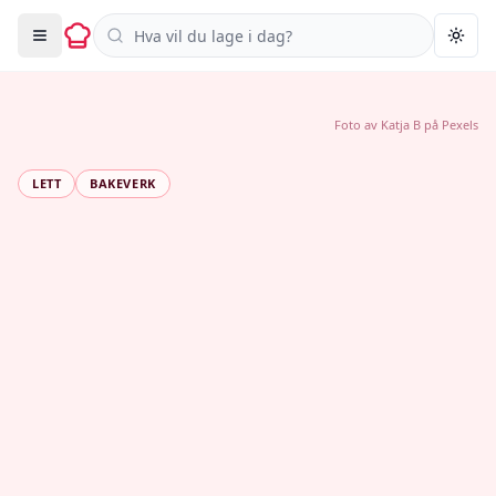
Søk i oppskrifter
Togg
Foto av
Katja B
på
Pexels
LETT
BAKEVERK