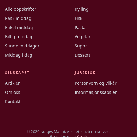
Alle oppskrifter
Kylling
Rask middag
Fisk
Enkel middag
Pasta
Billig middag
Vegetar
Sunne middager
Suppe
Middag i dag
Dessert
SELSKAPET
JURIDISK
Artikler
Personvern og vilkår
Om oss
Informasjonskapsler
Kontakt
©
2026
Norges Matfat. Alle rettigheter reservert.
Bilder levert av
Pexels