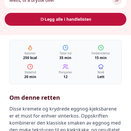
Melis, til å drysse over
Legg alle i handlelisten
Kalorier
Total tid
Forberedelse
250 kcal
35 min
15 min
Steketid
Porsjoner
Nivå
20 min
12
Lett
Om denne retten
Disse kremete og krydrede eggnog-kjeksbarene
er et must for enhver vinterkos. Oppskriften
kombinerer den klassiske smaken av eggnog med
den myke teksturen til en kjekskake, og resultatet