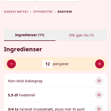
NORGES MATFAT
›
OPPSKRIFTER
›
BAKEVERK
Ingredienser (
11
)
Slik gjør du (
7
)
Ingredienser
12
porsjoner
Non-stick kokespray
5,9 dl
hvetemel
3/4 ts
nyrevet muskatnøtt, pluss mer til pynt