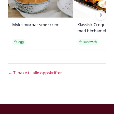
Myk smørbar smørkrem
Klassisk Croque M
med béchamelsau
egg
sandwich
← Tilbake til alle oppskrifter