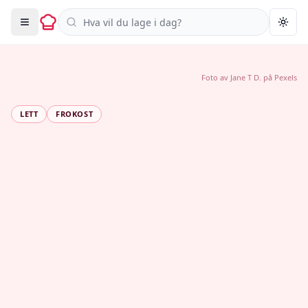
Søk i oppskrifter
Togg
Foto av
Jane T D.
på
Pexels
LETT
FROKOST