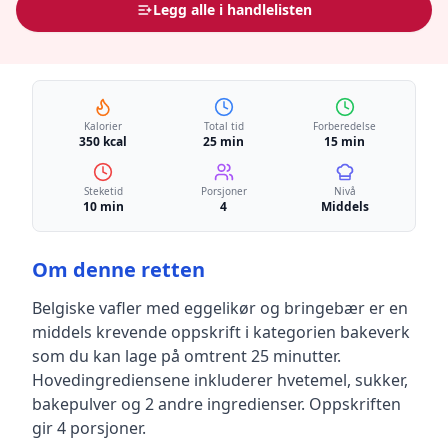
Legg alle i handlelisten
Kalorier
Total tid
Forberedelse
350 kcal
25 min
15 min
Steketid
Porsjoner
Nivå
10 min
4
Middels
Om denne retten
Belgiske vafler med eggelikør og bringebær
er en
middels krevende
oppskrift
i kategorien bakeverk
som du kan lage på omtrent 25 minutter
.
Hovedingrediensene inkluderer
hvetemel, sukker,
bakepulver
og 2 andre ingredienser
.
Oppskriften
gir
4
porsjoner.