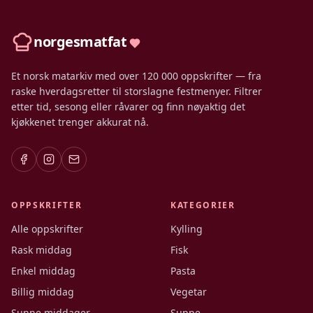
norgesmatfat
Et norsk matarkiv med over 120 000 oppskrifter — fra
raske hverdagsretter til storslagne festmenyer. Filtrer
etter tid, sesong eller råvarer og finn nøyaktig det
kjøkkenet trenger akkurat nå.
OPPSKRIFTER
KATEGORIER
Alle oppskrifter
Kylling
Rask middag
Fisk
Enkel middag
Pasta
Billig middag
Vegetar
Sunne middager
Suppe