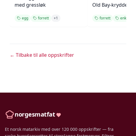
med gressløk
Old Bay-krydder
egg
forrett
+
1
forrett
enkel
← Tilbake til alle oppskrifter
norgesmatfat
Et norsk matarkiv med over 120 000 oppskrifter — fra
raske hverdagsretter til storslagne festmenyer. Filtrer