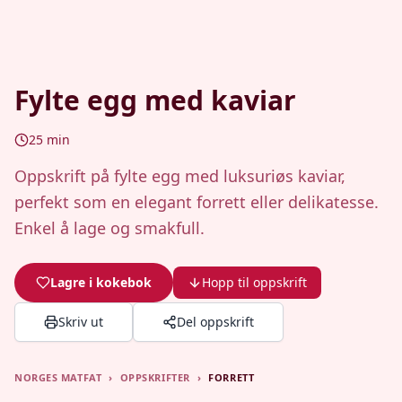
Fylte egg med kaviar
25
min
Oppskrift på fylte egg med luksuriøs kaviar,
perfekt som en elegant forrett eller delikatesse.
Enkel å lage og smakfull.
Lagre i kokebok
Hopp til oppskrift
Skriv ut
Del oppskrift
NORGES MATFAT
›
OPPSKRIFTER
›
FORRETT