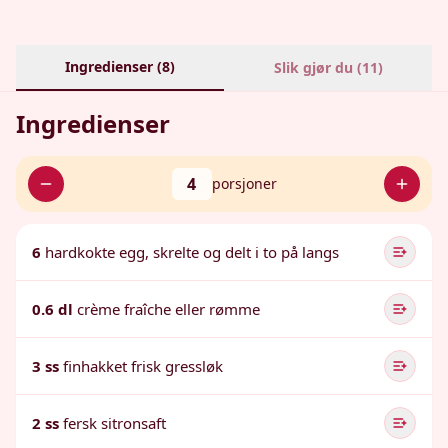
Ingredienser (
8
)
Slik gjør du (
11
)
Ingredienser
4
porsjoner
6
hardkokte egg, skrelte og delt i to på langs
0.6 dl
crème fraîche eller rømme
3 ss
finhakket frisk gressløk
2 ss
fersk sitronsaft