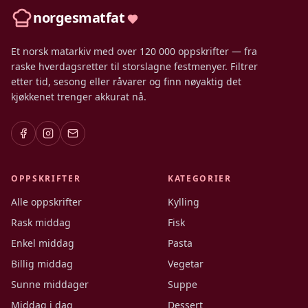
norgesmatfat
Et norsk matarkiv med over 120 000 oppskrifter — fra
raske hverdagsretter til storslagne festmenyer. Filtrer
etter tid, sesong eller råvarer og finn nøyaktig det
kjøkkenet trenger akkurat nå.
OPPSKRIFTER
KATEGORIER
Alle oppskrifter
Kylling
Rask middag
Fisk
Enkel middag
Pasta
Billig middag
Vegetar
Sunne middager
Suppe
Middag i dag
Dessert