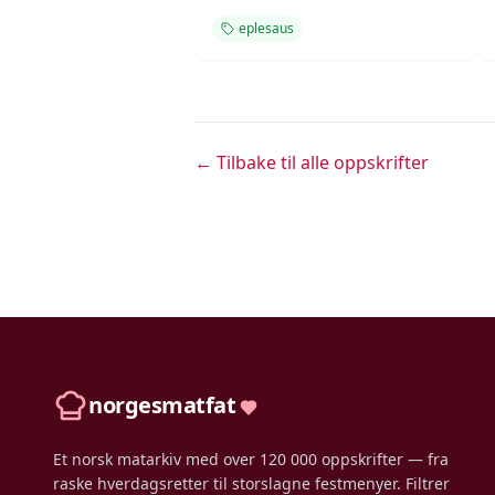
eplesaus
← Tilbake til alle oppskrifter
norgesmatfat
Et norsk matarkiv med over 120 000 oppskrifter — fra
raske hverdagsretter til storslagne festmenyer. Filtrer