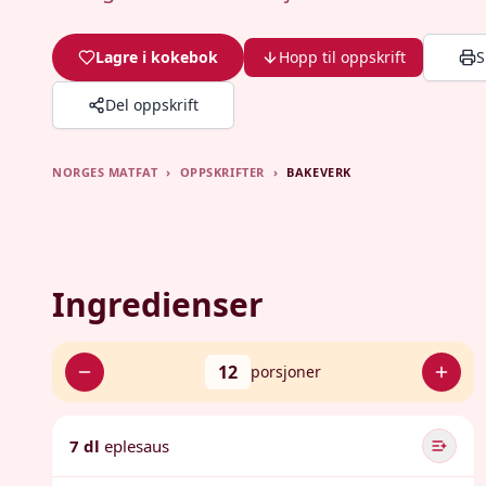
Lagre i kokebok
Hopp til oppskrift
S
Del oppskrift
NORGES MATFAT
›
OPPSKRIFTER
›
BAKEVERK
Ingredienser
12
porsjoner
7 dl
eplesaus