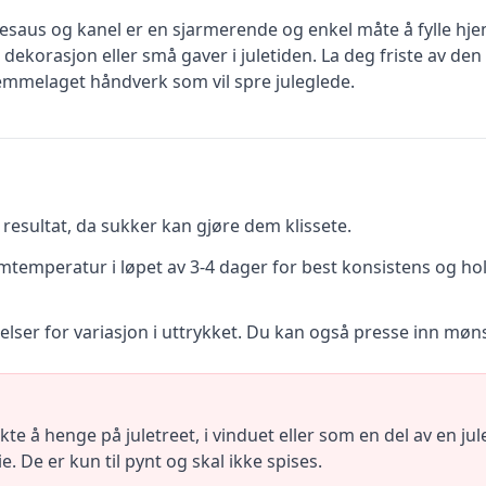
saus og kanel er en sjarmerende og enkel måte å fylle hje
dekorasjon eller små gaver i juletiden. La deg friste av de
jemmelaget håndverk som vil spre juleglede.
 resultat, da sukker kan gjøre dem klissete.
mtemperatur i løpet av 3-4 dager for best konsistens og ho
relser for variasjon i uttrykket. Du kan også presse inn mø
e å henge på juletreet, i vinduet eller som en del av en jul
e. De er kun til pynt og skal ikke spises.