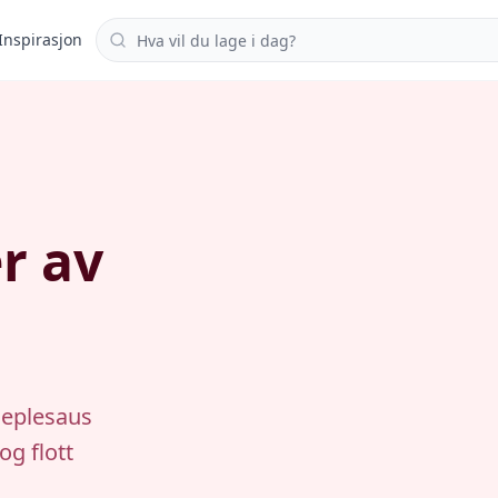
Søk i oppskrifter
Inspirasjon
r av
 eplesaus
og flott