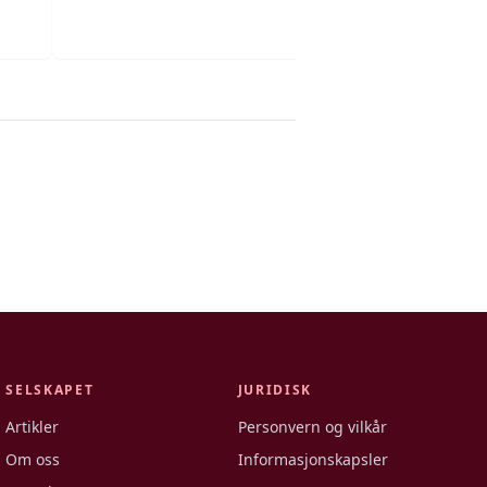
SELSKAPET
JURIDISK
Artikler
Personvern og vilkår
Om oss
Informasjonskapsler