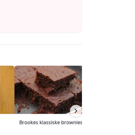
Brookes klassiske brownies
Saftig gresskar
valnøtter