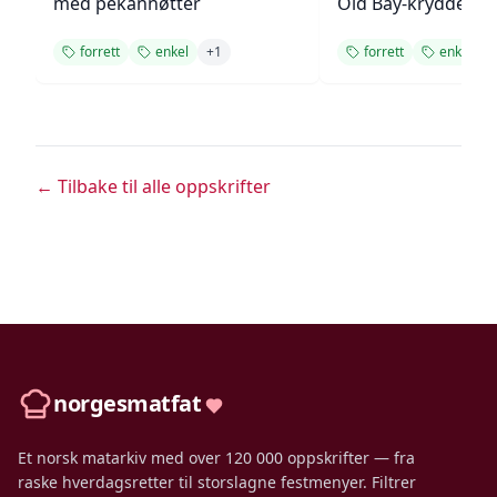
med pekannøtter
Old Bay-krydder
forrett
enkel
+
1
forrett
enkel
← Tilbake til alle oppskrifter
norgesmatfat
Et norsk matarkiv med over 120 000 oppskrifter — fra
raske hverdagsretter til storslagne festmenyer. Filtrer