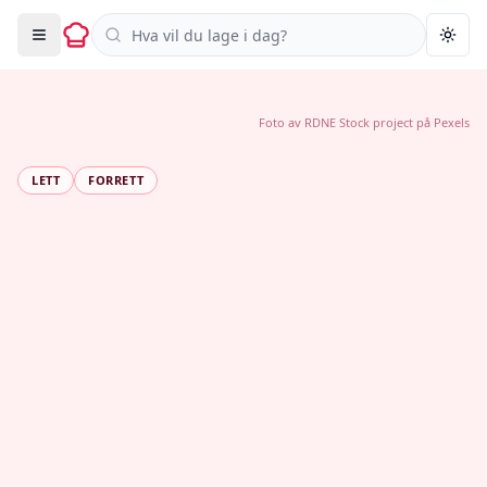
Søk i oppskrifter
Togg
Foto av
RDNE Stock project
på
Pexels
LETT
FORRETT