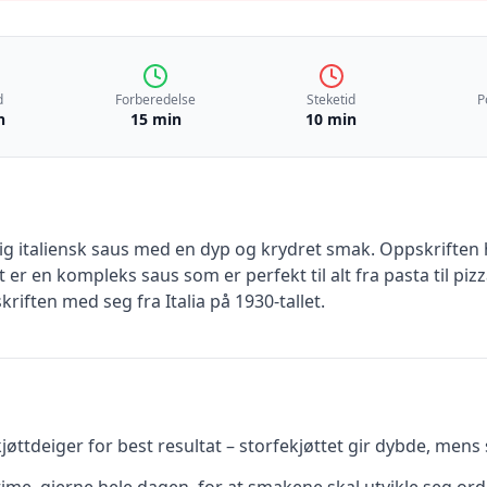
d
Forberedelse
Steketid
P
n
15 min
10 min
ig italiensk saus med en dyp og krydret smak. Oppskriften h
er en kompleks saus som er perfekt til alt fra pasta til pizz
iften med seg fra Italia på 1930-tallet.
tdeiger for best resultat – storfekjøttet gir dybde, mens sv