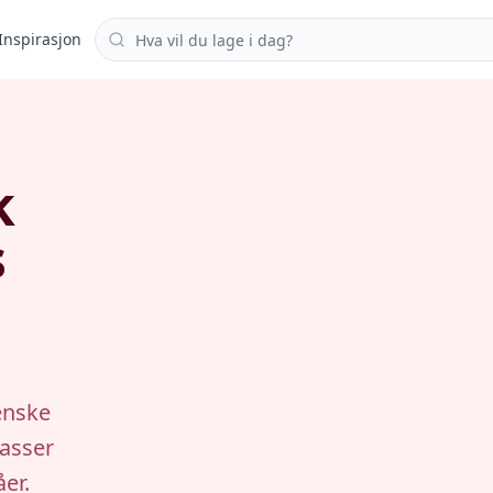
Søk i oppskrifter
Inspirasjon
k
s
enske
passer
åer.