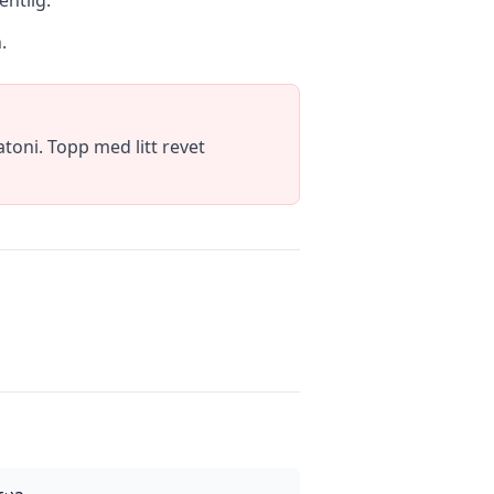
entlig.
.
toni. Topp med litt revet