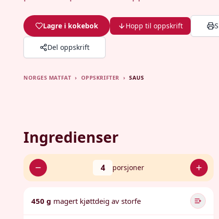
Lagre i kokebok
Hopp til oppskrift
S
Del oppskrift
NORGES MATFAT
›
OPPSKRIFTER
›
SAUS
Ingredienser
4
porsjoner
450 g
magert kjøttdeig av storfe