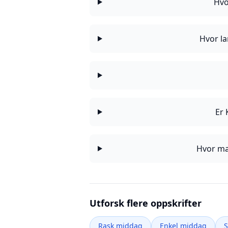
Hvo
Hvor la
Er 
Hvor man
Utforsk flere oppskrifter
Rask middag
Enkel middag