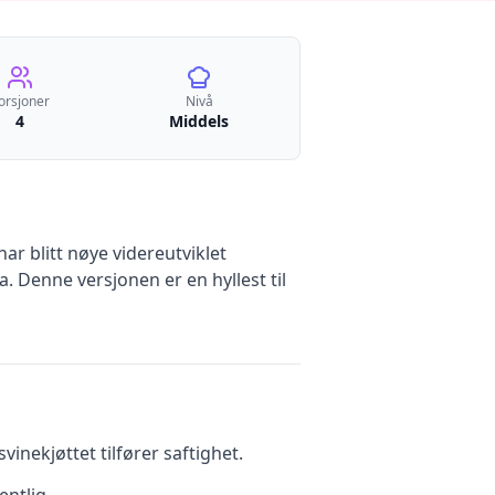
orsjoner
Nivå
4
Middels
ar blitt nøye videreutviklet
a. Denne versjonen er en hyllest til
inekjøttet tilfører saftighet.