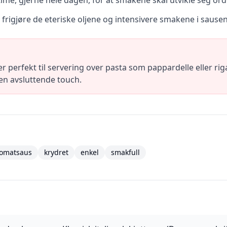
ime, gjerne hele dagen, for at smakene skal utvikle seg ord
frigjøre de eteriske oljene og intensivere smakene i sausen
 perfekt til servering over pasta som pappardelle eller riga
en avsluttende touch.
tomatsaus
krydret
enkel
smakfull