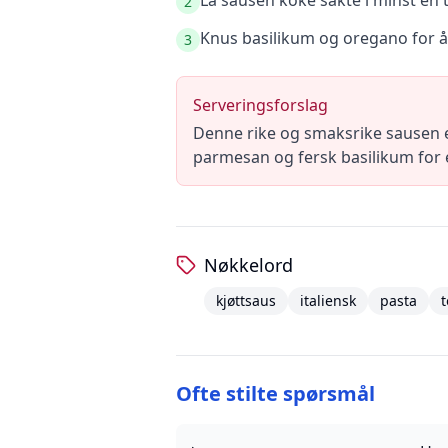
La sausen koke sakte i minst en t
2
Knus basilikum og oregano for å 
3
Serveringsforslag
Denne rike og smaksrike sausen er
parmesan og fersk basilikum for 
Nøkkelord
kjøttsaus
italiensk
pasta
Ofte stilte spørsmål