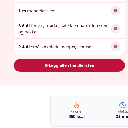
1 ts
mandelessens
3.6 dl
ferske, mørke, søte kirsebær, uten stein
og hakket
2.4 dl
små sjokoladeknapper, semisøt
Legg alle i handlelisten
Kalorier
Total ti
250 kcal
35 mi