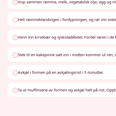
Visp sammen rømme, melk, vegetabilsk olje, egg og mand
Hell rømmeblandingen i fordypningen, og rør inn melet 
Venn inn kirsebær og sjokoladebiter. Fordel røren i de f
Stek til en kakepinne satt inn i midten kommer ut ren, c
Avkjøl i formen på en avkjølingsrist i 5 minutter.
Ta ut muffinsene av formen og avkjøl helt på rist. Opp