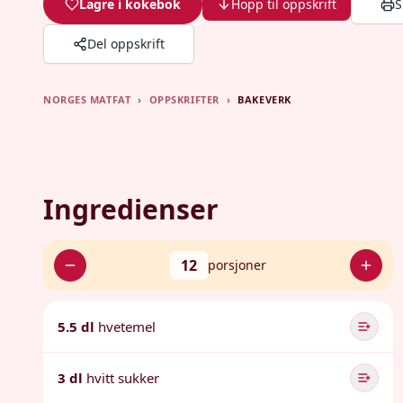
Lagre i kokebok
Hopp til oppskrift
S
Del oppskrift
NORGES MATFAT
›
OPPSKRIFTER
›
BAKEVERK
Ingredienser
12
porsjoner
5.5 dl
hvetemel
3 dl
hvitt sukker