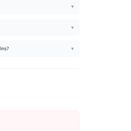
▼
▼
ins?
▼