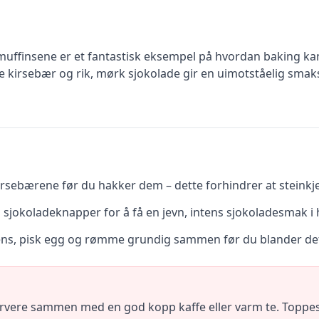
muffinsene er et fantastisk eksempel på hvordan baking kan
 kirsebær og rik, mørk sjokolade gir en uimotståelig smak
kirsebærene før du hakker dem – dette forhindrer at steink
sjokoladeknapper for å få en jevn, intens sjokoladesmak i 
tens, pisk egg og rømme grundig sammen før du blander det 
ervere sammen med en god kopp kaffe eller varm te. Toppes