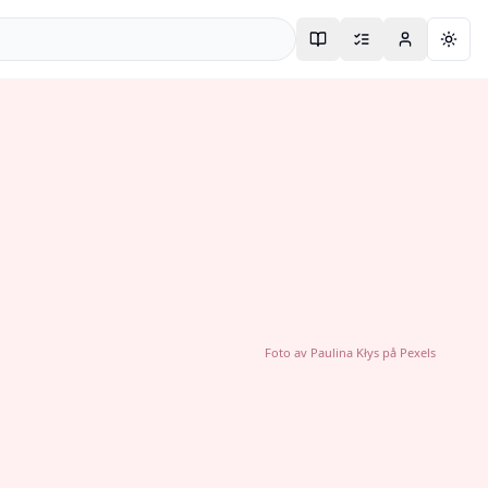
Togg
Foto av
Paulina Kłys
på
Pexels