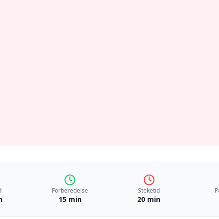
d
Forberedelse
Steketid
P
n
15 min
20 min