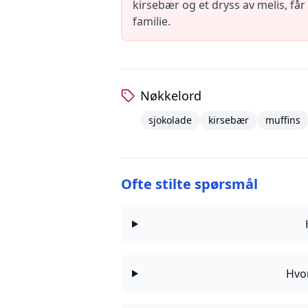
kirsebær og et dryss av melis, få
familie.
Nøkkelord
sjokolade
kirsebær
muffins
Ofte stilte spørsmål
Hvor