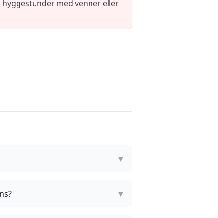
il hyggestunder med venner eller
▼
ins?
▼