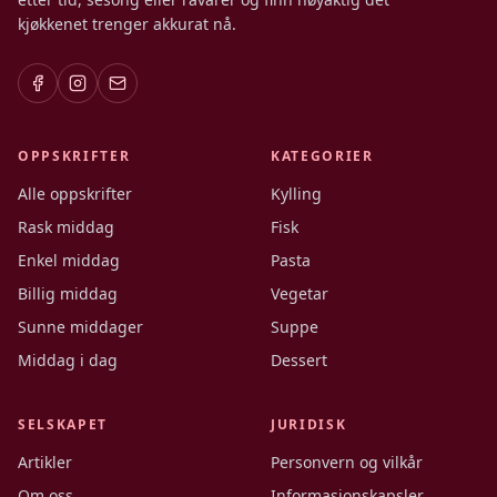
kjøkkenet trenger akkurat nå.
OPPSKRIFTER
KATEGORIER
Alle oppskrifter
Kylling
Rask middag
Fisk
Enkel middag
Pasta
Billig middag
Vegetar
Sunne middager
Suppe
Middag i dag
Dessert
SELSKAPET
JURIDISK
Artikler
Personvern og vilkår
Om oss
Informasjonskapsler