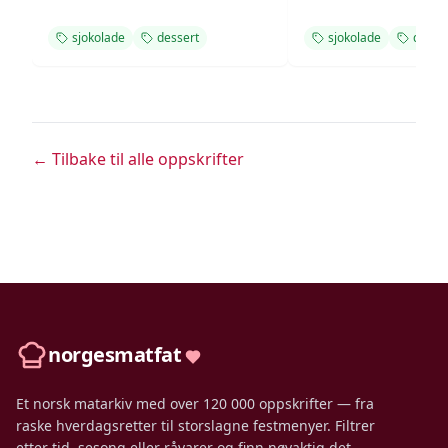
sjokolade
dessert
sjokolade
desse
← Tilbake til alle oppskrifter
norgesmatfat
Et norsk matarkiv med over 120 000 oppskrifter — fra
raske hverdagsretter til storslagne festmenyer. Filtrer
etter tid, sesong eller råvarer og finn nøyaktig det