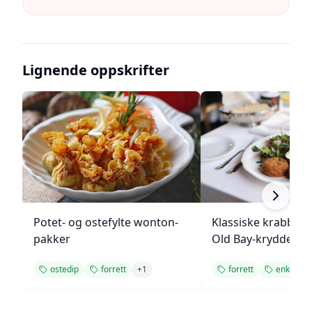
Lignende oppskrifter
Potet- og ostefylte wonton-
Klassiske krabbek
pakker
Old Bay-krydder
ostedip
forrett
+
1
forrett
enkel opp