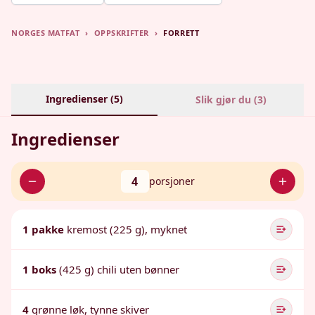
NORGES MATFAT
›
OPPSKRIFTER
›
FORRETT
Ingredienser (
5
)
Slik gjør du (
3
)
Ingredienser
4
porsjoner
1 pakke
kremost (225 g), myknet
1 boks
(425 g) chili uten bønner
4
grønne løk, tynne skiver