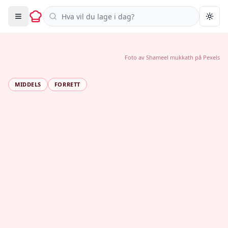
Søk i oppskrifter
Togg
Foto av
Shameel mukkath
på
Pexels
MIDDELS
FORRETT