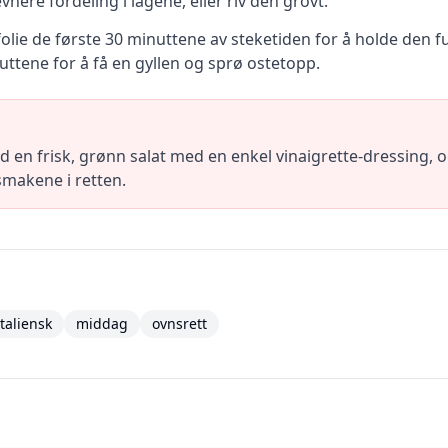
vnere fordeling i lagene, eller riv den grovt.
e de første 30 minuttene av steketiden for å holde den fuk
nuttene for å få en gyllen og sprø ostetopp.
en frisk, grønn salat med en enkel vinaigrette-dressing, og 
makene i retten.
italiensk
middag
ovnsrett