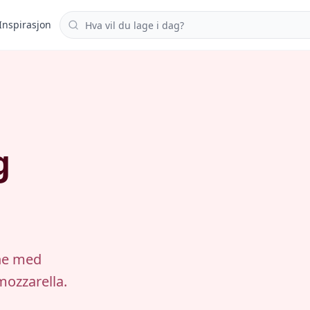
Søk i oppskrifter
Inspirasjon
g
gne med
mozzarella.