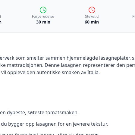
d
Forberedelse
Steketid
P
n
30 min
60 min
sterverk som smelter sammen hjemmelagde lasagneplater, saf
nske mattradisjonen. Denne lasagnen representerer den per
vil oppleve den autentiske smaken av Italia.
en dypeste, søteste tomatsmaken.
ør du bygger opp lasagnen for en jevnere tekstur.