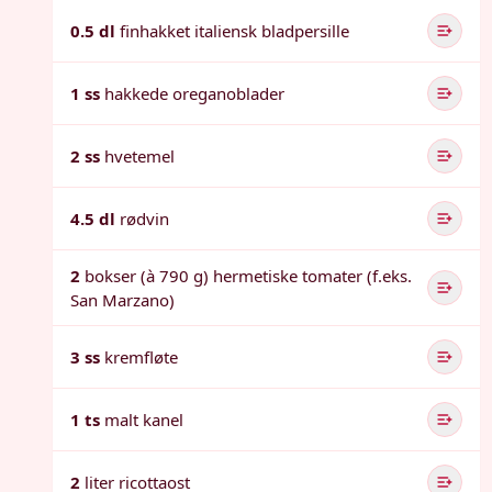
0.5 dl
finhakket italiensk bladpersille
1 ss
hakkede oreganoblader
2 ss
hvetemel
4.5 dl
rødvin
2
bokser (à 790 g) hermetiske tomater (f.eks.
San Marzano)
3 ss
kremfløte
1 ts
malt kanel
2
liter ricottaost