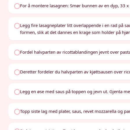
For å montere lasagnen: Smør bunnen av en dyp, 33 x 
Legg fire lasagneplater litt overlappende i en rad på s
formen, slik at det dannes en krage som holder på hjø
Fordel halvparten av ricottablandingen jevnt over past
Deretter fordeler du halvparten av kjøttsausen over ri
Legg en øse med saus på toppen og jevn ut. Gjenta med n
Topp siste lag med plater, saus, revet mozzarella og pa