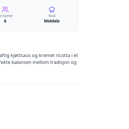
orsjoner
Nivå
6
Middels
tig kjøttsaus og kremet ricotta i et
fekte balansen mellom tradisjon og