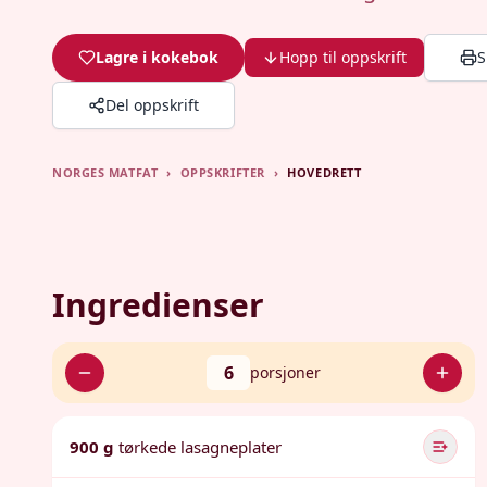
Lagre i kokebok
Hopp til oppskrift
S
Del oppskrift
NORGES MATFAT
›
OPPSKRIFTER
›
HOVEDRETT
Ingredienser
6
porsjoner
900 g
tørkede lasagneplater