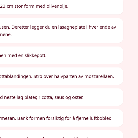
23 cm stor form med olivenolje.
ausen. Deretter legger du en lasagneplate i hver ende av
rnene.
aen med en slikkepott.
cottablandingen. Strø over halvparten av mozzarellaen.
este lag plater, ricotta, saus og oster.
rmesan. Bank formen forsiktig for å fjerne luftbobler.