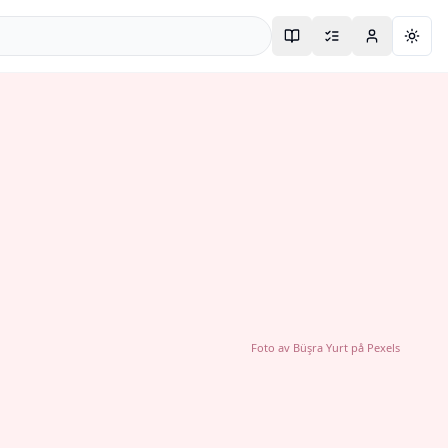
Togg
Foto av
Büşra Yurt
på
Pexels