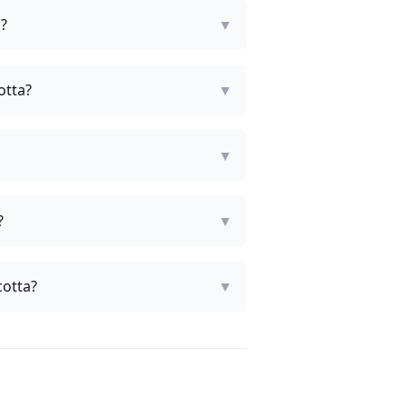
a?
▼
otta?
▼
▼
?
▼
cotta?
▼