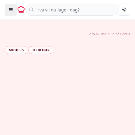
Søk i oppskrifter
Togg
Foto av
Nadin Sh
på
Pexels
MIDDELS
TILBEHØR