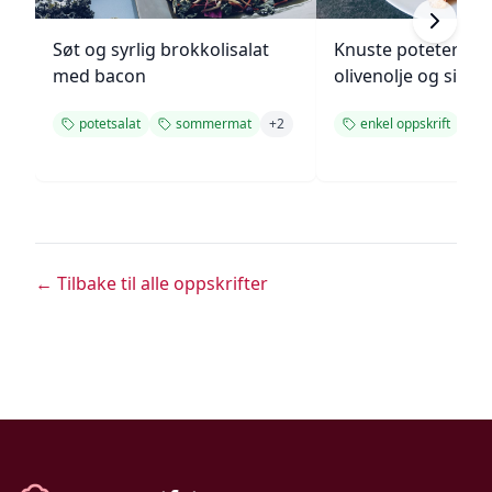
Søt og syrlig brokkolisalat
Knuste poteter me
med bacon
olivenolje og sitro
potetsalat
sommermat
+
2
enkel oppskrift
p
← Tilbake til alle oppskrifter