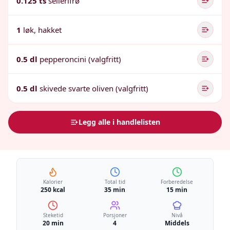
0.125 ts
sellerifrø
1
løk, hakket
0.5 dl
pepperoncini (valgfritt)
0.5 dl
skivede svarte oliven (valgfritt)
Legg alle i handlelisten
Kalorier
Total tid
Forberedelse
250 kcal
35 min
15 min
Steketid
Porsjoner
Nivå
20 min
4
Middels