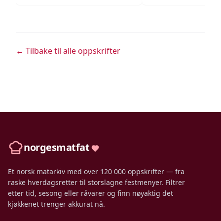
← Tilbake til alle oppskrifter
norgesmatfat
Et norsk matarkiv med over 120 000 oppskrifter — fra
raske hverdagsretter til storslagne festmenyer. Filtrer
etter tid, sesong eller råvarer og finn nøyaktig det
kjøkkenet trenger akkurat nå.