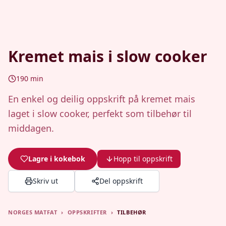
Kremet mais i slow cooker
190
min
En enkel og deilig oppskrift på kremet mais
laget i slow cooker, perfekt som tilbehør til
middagen.
Lagre i kokebok
Hopp til oppskrift
Skriv ut
Del oppskrift
NORGES MATFAT
›
OPPSKRIFTER
›
TILBEHØR