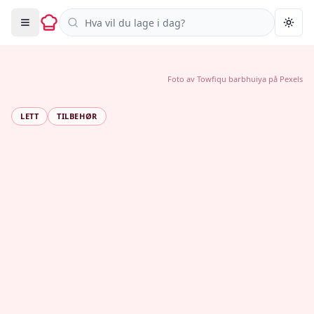
Søk i oppskrifter
Togg
Foto av
Towfiqu barbhuiya
på
Pexels
LETT
TILBEHØR