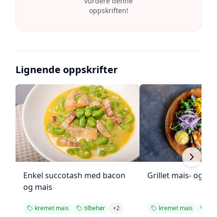
vurdere denne
oppskriften!
Lignende oppskrifter
Enkel succotash med bacon
Grillet mais- og to
og mais
kremet mais
tilbehør
+
2
kremet mais
til