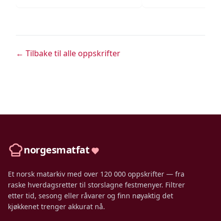
← Tilbake til alle oppskrifter
norgesmatfat
Et norsk matarkiv med over 120 000 oppskrifter — fra
raske hverdagsretter til storslagne festmenyer. Filtrer
etter tid, sesong eller råvarer og finn nøyaktig det
kjøkkenet trenger akkurat nå.