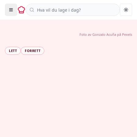
Søk i oppskrifter
Togg
Foto av
Gonzalo Acuña
på
Pexels
LETT
FORRETT