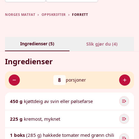
NORGES MATFAT
›
OPPSKRIFTER
›
FORRETT
Ingredienser (
5
)
Slik gjør du (
4
)
Ingredienser
8
porsjoner
450 g
kjøttdeig av svin eller pølsefarse
225 g
kremost, myknet
1 boks
(285 g) hakkede tomater med grønn chili