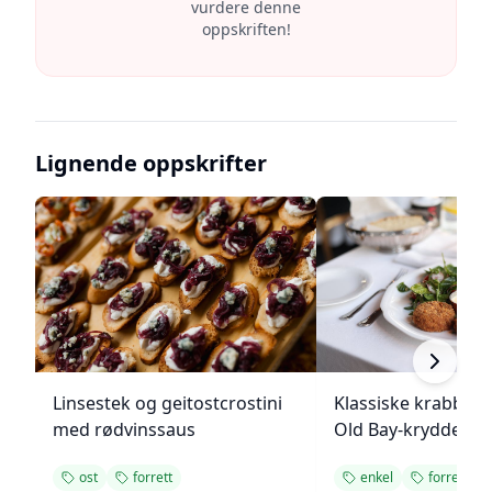
vurdere denne
oppskriften!
Lignende oppskrifter
Linsestek og geitostcrostini
Klassiske krabbek
med rødvinssaus
Old Bay-krydder
ost
forrett
enkel
forrett