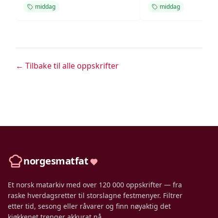
middag
middag
← Tilbake til alle oppskrifter
norgesmatfat
Et norsk matarkiv med over 120 000 oppskrifter — fra
raske hverdagsretter til storslagne festmenyer. Filtrer
etter tid, sesong eller råvarer og finn nøyaktig det
kjøkkenet trenger akkurat nå.