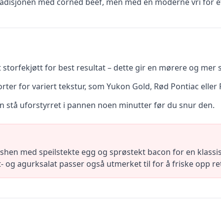
radisjonen med corned beef, men med en moderne vri for et
t storfekjøtt for best resultat – dette gir en mørere og mer
ter for variert tekstur, som Yukon Gold, Rød Pontiac eller 
en stå uforstyrret i pannen noen minutter før du snur den.
ashen med speilstekte egg og sprøstekt bacon for en klassi
- og agurksalat passer også utmerket til for å friske opp re