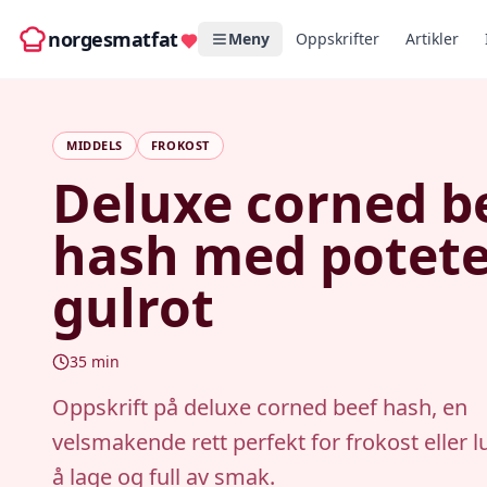
norgesmatfat
Meny
Oppskrifter
Artikler
MIDDELS
FROKOST
Deluxe corned b
hash med potete
gulrot
35
min
Oppskrift på deluxe corned beef hash, en
velsmakende rett perfekt for frokost eller l
å lage og full av smak.