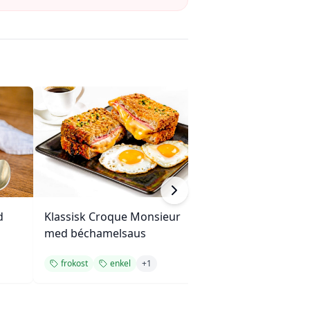
d
Klassisk Croque Monsieur
Kjeksvafler med
med béchamelsaus
og blåbær
frokost
enkel
+
1
frokost
enkel