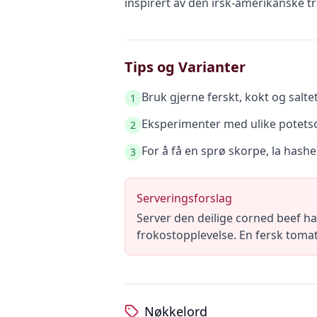
inspirert av den irsk-amerikanske t
Tips og Varianter
Bruk gjerne ferskt, kokt og salte
1
Eksperimenter med ulike potetsor
2
For å få en sprø skorpe, la hash
3
Serveringsforslag
Server den deilige corned beef h
frokostopplevelse. En fersk tomat
Nøkkelord