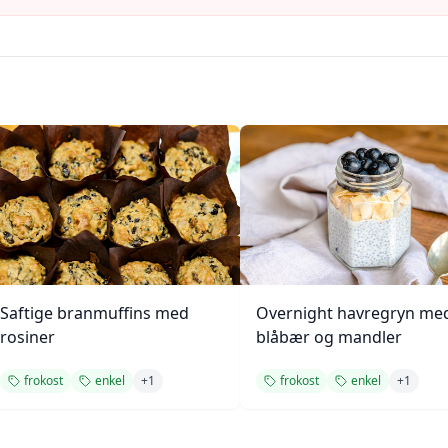
Saftige branmuffins med
Overnight havregryn me
rosiner
blåbær og mandler
frokost
enkel
+
1
frokost
enkel
+
1