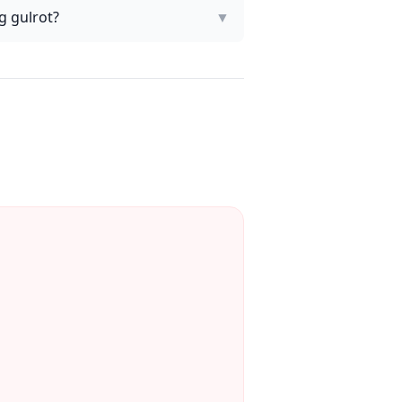
g gulrot?
▼