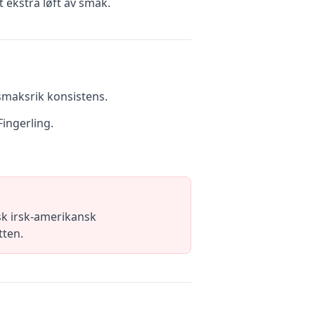
 ekstra løft av smak.
 smaksrik konsistens.
Fingerling.
sk irsk-amerikansk
tten.