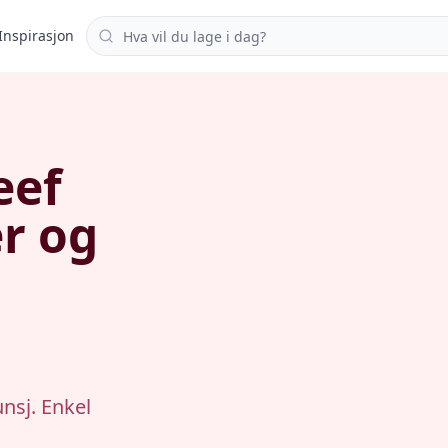
Søk i oppskrifter
Inspirasjon
eef
r og
unsj. Enkel