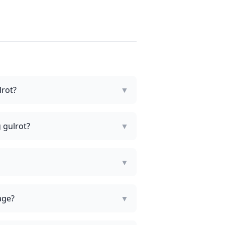
lrot?
▼
 gulrot?
▼
▼
age?
▼