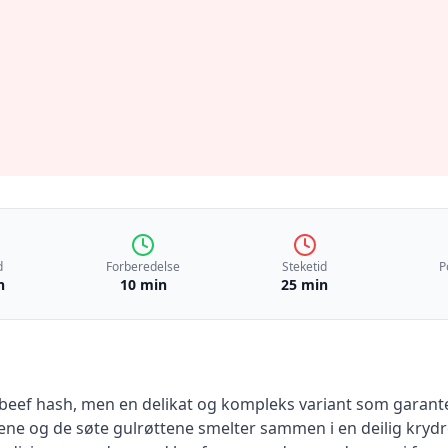
d
Forberedelse
Steketid
P
n
10 min
25 min
 beef hash, men en delikat og kompleks variant som garante
etene og de søte gulrøttene smelter sammen i en deilig kryd