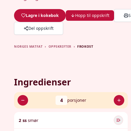
Lagre i kokebok
Hopp til oppskrift
S
Del oppskrift
NORGES MATFAT
›
OPPSKRIFTER
›
FROKOST
Ingredienser
4
porsjoner
2 ss
smør