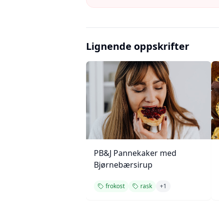
Lignende oppskrifter
PB&J Pannekaker med
Bjørnebærsirup
frokost
rask
+
1