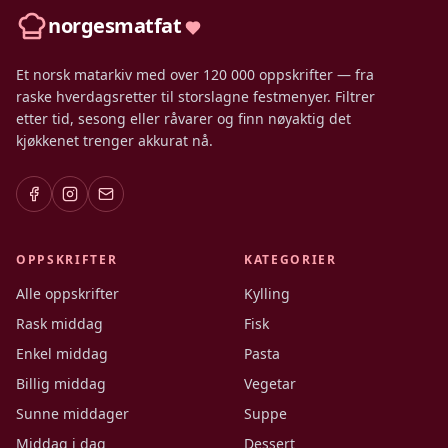
norgesmatfat
Et norsk matarkiv med over 120 000 oppskrifter — fra
raske hverdagsretter til storslagne festmenyer. Filtrer
etter tid, sesong eller råvarer og finn nøyaktig det
kjøkkenet trenger akkurat nå.
OPPSKRIFTER
KATEGORIER
Alle oppskrifter
Kylling
Rask middag
Fisk
Enkel middag
Pasta
Billig middag
Vegetar
Sunne middager
Suppe
Middag i dag
Dessert