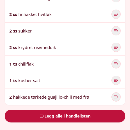
2 ss
finhakket hvitløk
2 ss
sukker
2 ss
krydret risvineddik
1 ts
chiliflak
1 ts
kosher salt
2
hakkede tørkede guajillo-chili med frø
Legg alle i handlelisten