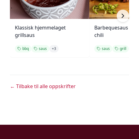
Klassisk hjemmelaget
Barbequesaus med
grillsaus
chili
bbq
saus
+
3
saus
grill
+
1
← Tilbake til alle oppskrifter