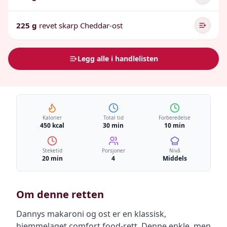
225 g
revet skarp Cheddar-ost
Legg alle i handlelisten
Kalorier
Total tid
Forberedelse
450 kcal
30 min
10 min
Steketid
Porsjoner
Nivå
20 min
4
Middels
Om denne retten
Dannys makaroni og ost er en klassisk,
hjemmelaget comfort food-rett. Denne enkle, men