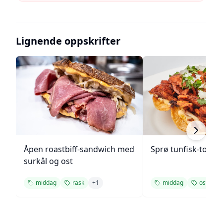
Lignende oppskrifter
Åpen roastbiff-sandwich med
Sprø tunfisk-tosta
surkål og ost
middag
rask
+
1
middag
ost