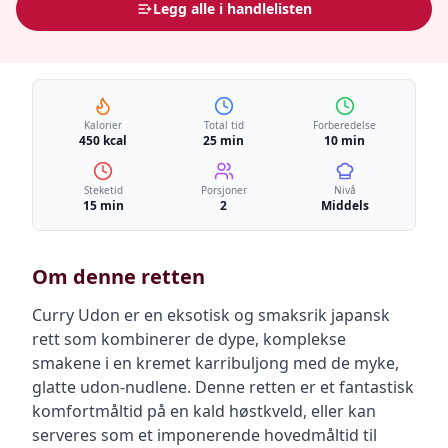
Legg alle i handlelisten
Kalorier
Total tid
Forberedelse
450 kcal
25 min
10 min
Steketid
Porsjoner
Nivå
15 min
2
Middels
Om denne retten
Curry Udon er en eksotisk og smaksrik japansk
rett som kombinerer de dype, komplekse
smakene i en kremet karribuljong med de myke,
glatte udon-nudlene. Denne retten er et fantastisk
komfortmåltid på en kald høstkveld, eller kan
serveres som et imponerende hovedmåltid til