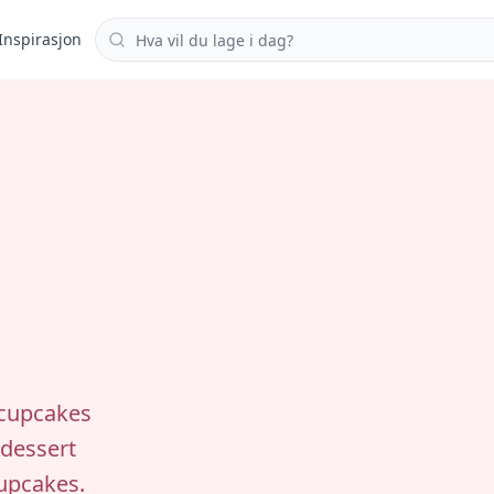
Søk i oppskrifter
Inspirasjon
 cupcakes
 dessert
cupcakes.