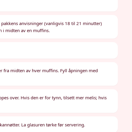
l pakkens anvisninger (vanligvis 18 til 21 minutter)
n i midten av en muffins.
.
er fra midten av hver muffins. Fyll åpningen med
es over. Hvis den er for tynn, tilsett mer melis; hvis
annøtter. La glasuren tørke før servering.