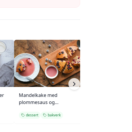
er
Mandelkake med
Kringle med eple
plommesaus og
pekannøttfyll
ingefærsmørkrem
dessert
bakverk
eplesaus
bak