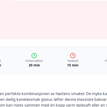
d
Forberedelse
Steketid
P
n
20 min
15 min
en perfekte kombinasjonen av høstens smaker. De myke ka
 deilig kanelavsmak glasur, løfter denne klassiske bakvaren 
om kan nytes sammen med en kopp varm eplesaft eller en sk