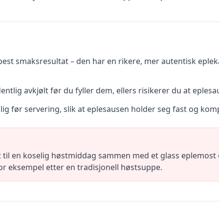
 best smaksresultat – den har en rikere, mer autentisk eple
ntlig avkjølt før du fyller dem, ellers risikerer du at eples
ig før servering, slik at eplesausen holder seg fast og kom
til en koselig høstmiddag sammen med et glass eplemost e
for eksempel etter en tradisjonell høstsuppe.