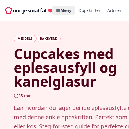
norgesmatfat
Meny
Oppskrifter
Artikler
MIDDELS
BAKEVERK
Cupcakes med
eplesausfyll og
kanelglasur
35
min
Lær hvordan du lager deilige eplesausfylte
med denne enkle oppskriften. Perfekt som
eller kos. Steg-for-steg guide for perfekte 