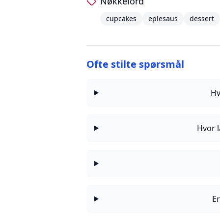
Nøkkelord
cupcakes
eplesaus
dessert
Ofte stilte spørsmål
Hv
Hvor l
Er