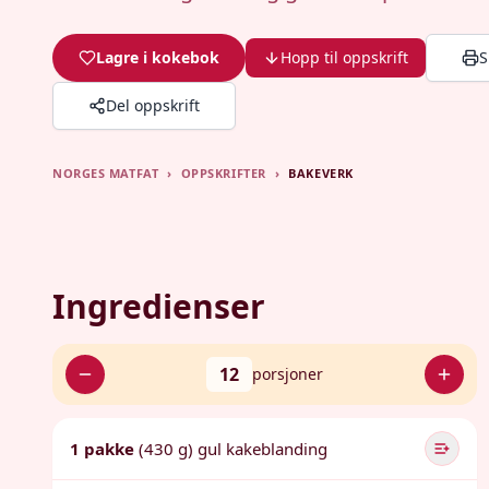
Lagre i kokebok
Hopp til oppskrift
S
Del oppskrift
NORGES MATFAT
›
OPPSKRIFTER
›
BAKEVERK
Ingredienser
12
porsjoner
1 pakke
(430 g) gul kakeblanding