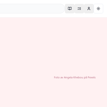
Togg
Foto av
Angela Khebou
på
Pexels