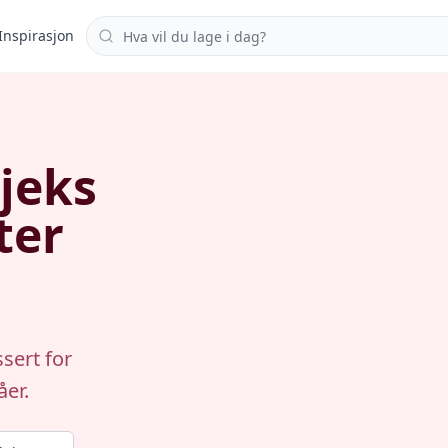
Søk i oppskrifter
Inspirasjon
jeks
ter
sert for
åer.