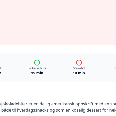
d
Forberedelse
Steketid
P
n
15 min
10 min
jokoladebiter er en deilig amerikansk oppskrift med en sprø
t både til hverdagssnacks og som en koselig dessert for hele