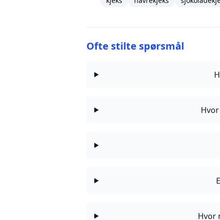
kjeks
havrekjeks
sjokoladekj
Ofte stilte spørsmål
H
Hvor 
E
Hvor 