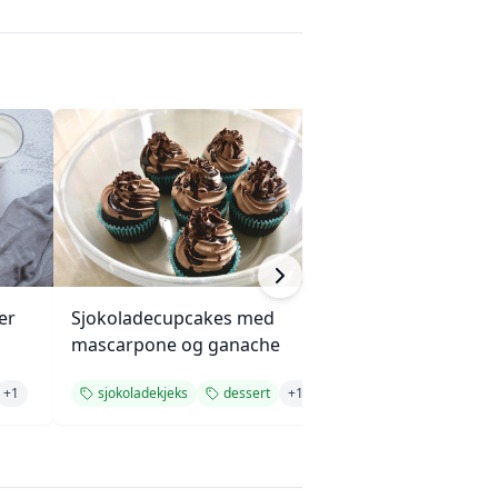
er
Sjokoladecupcakes med
Saftig gresskar
mascarpone og ganache
valnøtter
+
1
sjokoladekjeks
dessert
+
1
bakeverk