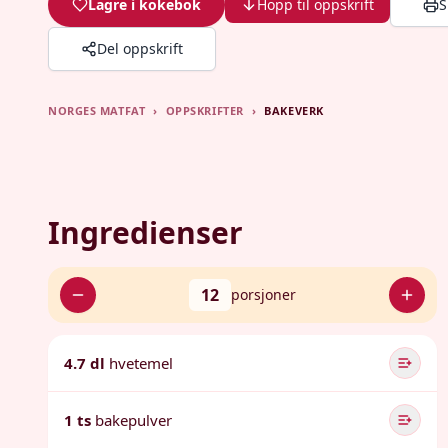
Lagre i kokebok
Hopp til oppskrift
S
Del oppskrift
NORGES MATFAT
›
OPPSKRIFTER
›
BAKEVERK
Ingredienser
12
porsjoner
4.7 dl
hvetemel
1 ts
bakepulver