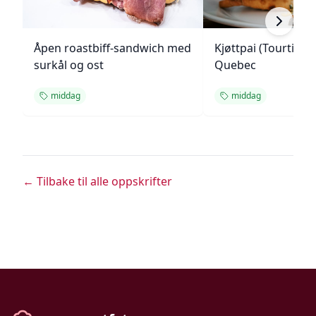
Åpen roastbiff-sandwich med
Kjøttpai (Tourtière)
surkål og ost
Quebec
middag
middag
← Tilbake til alle oppskrifter