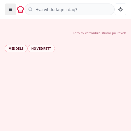
Søk i oppskrifter
Togg
Foto av
cottonbro studio
på
Pexels
MIDDELS
HOVEDRETT