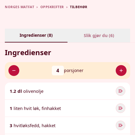
NORGES MATFAT
›
OPPSKRIFTER
›
TILBEHØR
Ingredienser (
8
)
Slik gjør du (
6
)
Ingredienser
4
porsjoner
1.2 dl
olivenolje
1
liten hvit løk, finhakket
3
hvitløksfedd, hakket