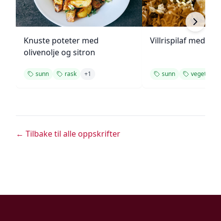
Knuste poteter med
Villrispilaf med vår
olivenolje og sitron
sunn
rask
+
1
sunn
vegetar
← Tilbake til alle oppskrifter