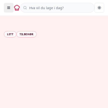
Søk i oppskrifter
Togg
LETT
TILBEHØR