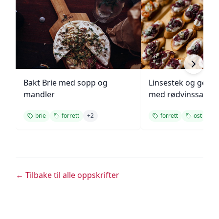
Bakt Brie med sopp og
Linsestek og geitos
mandler
med rødvinssaus
brie
forrett
+
2
forrett
ost
← Tilbake til alle oppskrifter