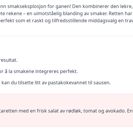
ann smakseksplosjon for ganen! Den kombinerer den lekre,
e rekene – en uimotståelig blanding av smaker. Retten har 
rfekt som et raskt og tilfredsstillende middagsvalg en tra
resultat.
or å la smakene integreres perfekt.
kan du tilsette litt av pastakokevannet til sausen.
retten med en frisk salat av rødløk, tomat og avokado. En kjø