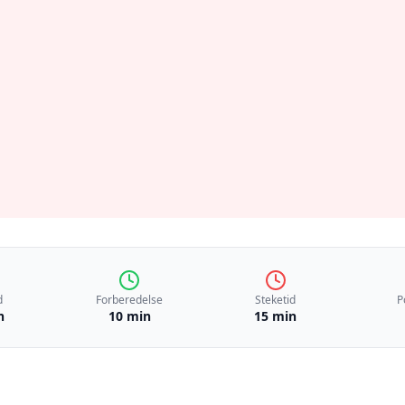
d
Forberedelse
Steketid
P
n
10 min
15 min