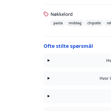
Nøkkelord
pasta
middag
chipotle
re
Ofte stilte spørsmål
Hv
Hvor l