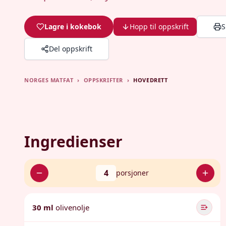
Lagre i kokebok
Hopp til oppskrift
S
Del oppskrift
NORGES MATFAT
›
OPPSKRIFTER
›
HOVEDRETT
Ingredienser
4
porsjoner
30 ml
olivenolje