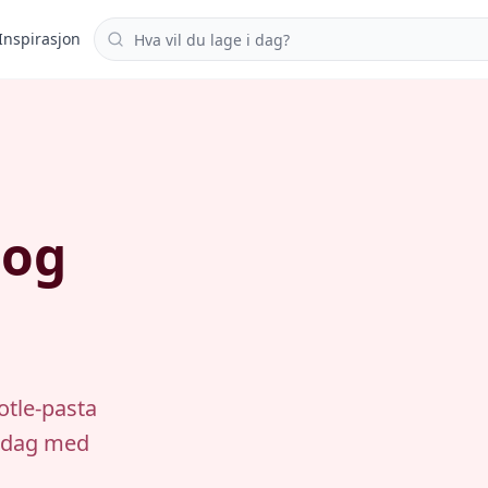
Søk i oppskrifter
Inspirasjon
 og
otle-pasta
iddag med