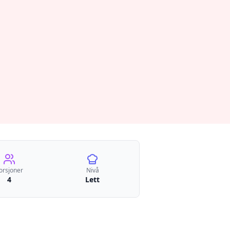
orsjoner
Nivå
4
Lett