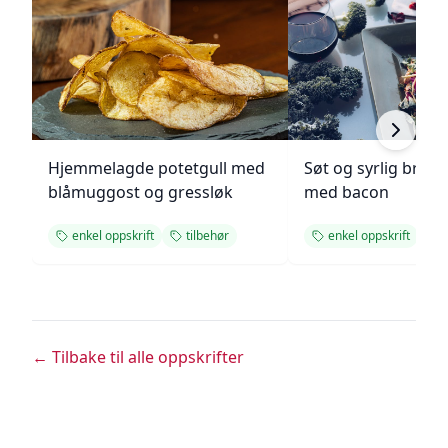
Hjemmelagde potetgull med
Søt og syrlig brokk
blåmuggost og gressløk
med bacon
enkel oppskrift
tilbehør
enkel oppskrift
t
← Tilbake til alle oppskrifter