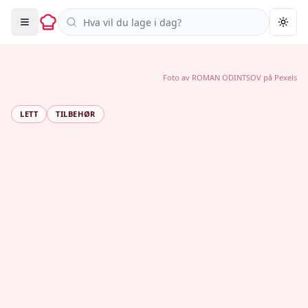
Søk i oppskrifter
Togg
Foto av
ROMAN ODINTSOV
på
Pexels
LETT
TILBEHØR