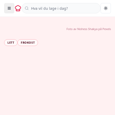
Søk i oppskrifter
Togg
Foto av
Nishess Shakya
på
Pexels
LETT
FROKOST