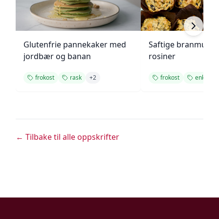
Glutenfrie pannekaker med
Saftige branmuffi
jordbær og banan
rosiner
frokost
rask
+
2
frokost
enkel
← Tilbake til alle oppskrifter