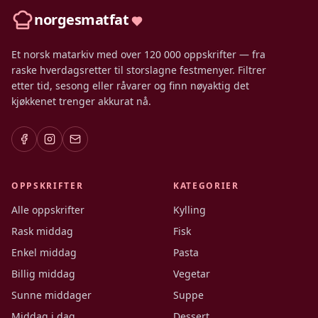
norgesmatfat
Et norsk matarkiv med over 120 000 oppskrifter — fra
raske hverdagsretter til storslagne festmenyer. Filtrer
etter tid, sesong eller råvarer og finn nøyaktig det
kjøkkenet trenger akkurat nå.
OPPSKRIFTER
KATEGORIER
Alle oppskrifter
Kylling
Rask middag
Fisk
Enkel middag
Pasta
Billig middag
Vegetar
Sunne middager
Suppe
Middag i dag
Dessert