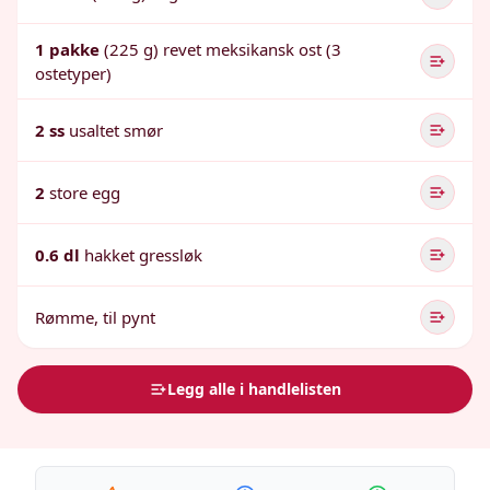
1 pakke
(225 g) revet meksikansk ost (3
ostetyper)
2 ss
usaltet smør
2
store egg
0.6 dl
hakket gressløk
Rømme, til pynt
Legg alle i handlelisten