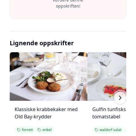
oppskriften!
Lignende oppskrifter
Klassiske krabbekaker med
Gulfin tunfisksala
Old Bay-krydder
tomatstabel
forrett
enkel
waldorf salat
for