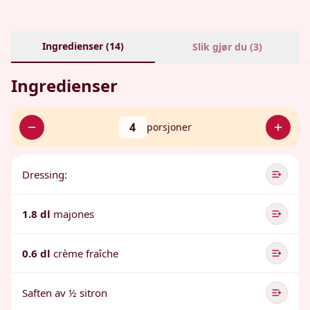
Ingredienser (
14
)
Slik gjør du (
3
)
Ingredienser
4
porsjoner
Dressing:
1.8 dl
majones
0.6 dl
crème fraîche
Saften av ½ sitron