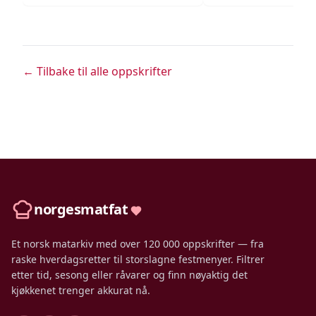
← Tilbake til alle oppskrifter
norgesmatfat
Et norsk matarkiv med over 120 000 oppskrifter — fra
raske hverdagsretter til storslagne festmenyer. Filtrer
etter tid, sesong eller råvarer og finn nøyaktig det
kjøkkenet trenger akkurat nå.