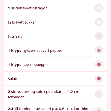
1 ss
finhakket estragon
½ ts hvitt sukker
¼ ts salt
1 klype
nykvernet svart pepper
1 klype
cayennepepper
Salat:
2
store, sprø og søte epler, skåret i 1.2 cm
terninger
2.4 dl
terninger av selleri (ca. 0.6 cm), kort bløtlagt