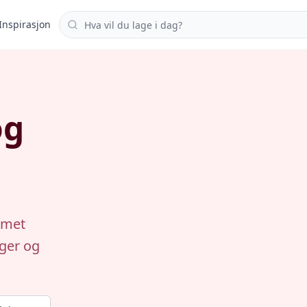
Søk i oppskrifter
Inspirasjon
og
emet
ager og