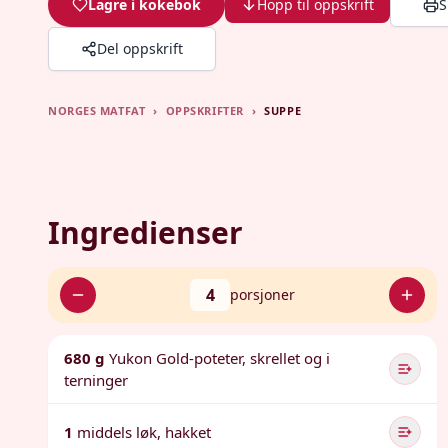
Lagre i kokebok
Hopp til oppskrift
S
Del oppskrift
NORGES MATFAT
›
OPPSKRIFTER
›
SUPPE
Ingredienser
4
porsjoner
680 g
Yukon Gold-poteter, skrellet og i
terninger
1
middels løk, hakket