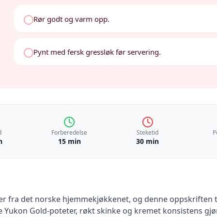
Rør godt og varm opp.
Pynt med fersk gressløk før servering.
d
Forberedelse
Steketid
P
n
15 min
30 min
er fra det norske hjemmekjøkkenet, og denne oppskriften tar
 Yukon Gold-poteter, røkt skinke og kremet konsistens gjø