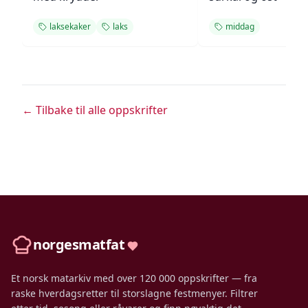
laksekaker
laks
middag
← Tilbake til alle oppskrifter
norgesmatfat
Et norsk matarkiv med over 120 000 oppskrifter — fra
raske hverdagsretter til storslagne festmenyer. Filtrer