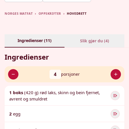
NORGES MATFAT
›
OPPSKRIFTER
›
HOVEDRETT
Ingredienser (
11
)
Slik gjør du (
4
)
Ingredienser
4
porsjoner
1 boks
(420 g) rød laks, skinn og bein fjernet,
avrent og smuldret
2
egg