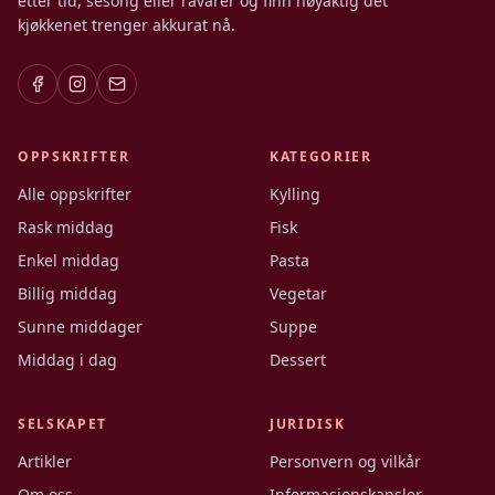
etter tid, sesong eller råvarer og finn nøyaktig det
kjøkkenet trenger akkurat nå.
OPPSKRIFTER
KATEGORIER
Alle oppskrifter
Kylling
Rask middag
Fisk
Enkel middag
Pasta
Billig middag
Vegetar
Sunne middager
Suppe
Middag i dag
Dessert
SELSKAPET
JURIDISK
Artikler
Personvern og vilkår
Om oss
Informasjonskapsler