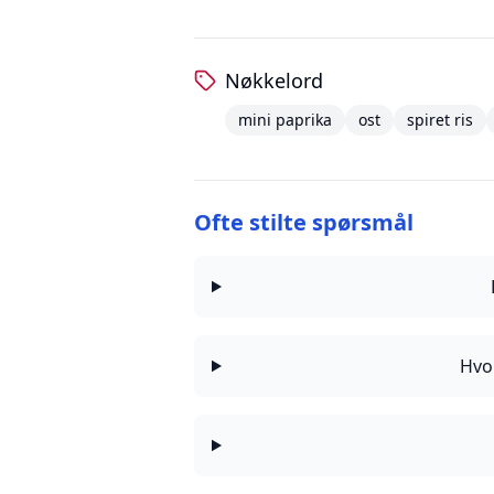
Nøkkelord
mini paprika
ost
spiret ris
Ofte stilte spørsmål
Hvor