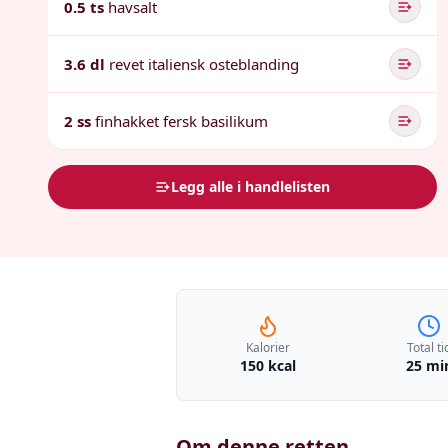
0.5 ts
havsalt
3.6 dl
revet italiensk osteblanding
2 ss
finhakket fersk basilikum
Legg alle i handlelisten
Kalorier
Total ti
150 kcal
25 mi
Om denne retten