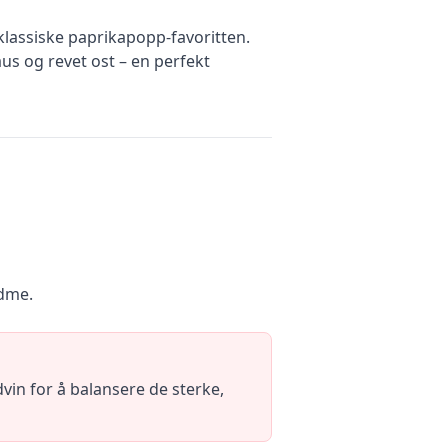
klassiske paprikapopp-favoritten.
us og revet ost – en perfekt
ødme.
vin for å balansere de sterke,