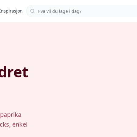
Søk i oppskrifter
Inspirasjon
dret
 paprika
acks, enkel