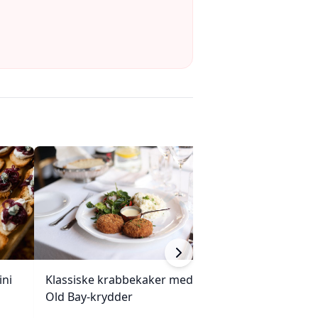
ini
Klassiske krabbekaker med
Varm ovnsbakt r
Old Bay-krydder
Tatin