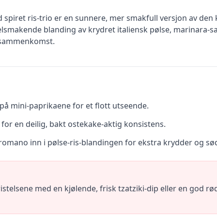
 spiret ris-trio er en sunnere, mer smakfull versjon av den 
lsmakende blanding av krydret italiensk pølse, marinara-sa
er sammenkomst.
på mini-paprikaene for et flott utseende.
or en deilig, bakt ostekake-aktig konsistens.
 romano inn i pølse-ris-blandingen for ekstra krydder og s
telsene med en kjølende, frisk tzatziki-dip eller en god rød