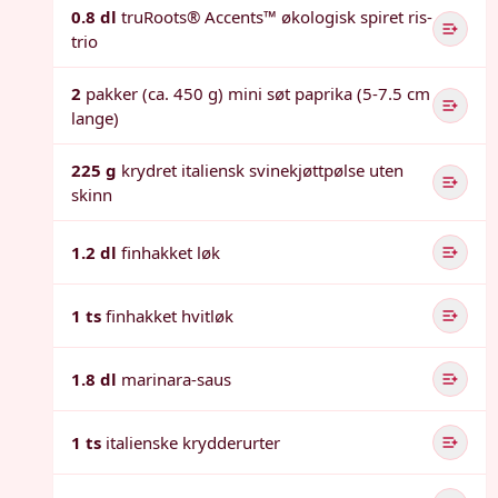
0.8 dl
truRoots® Accents™ økologisk spiret ris-
trio
2
pakker (ca. 450 g) mini søt paprika (5-7.5 cm
lange)
225 g
krydret italiensk svinekjøttpølse uten
skinn
1.2 dl
finhakket løk
1 ts
finhakket hvitløk
1.8 dl
marinara-saus
1 ts
italienske krydderurter