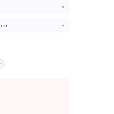
▼
ris?
▼
r