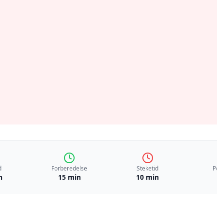
d
Forberedelse
Steketid
P
n
15 min
10 min