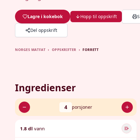
Lagre i kokebok
Hopp til oppskrift
S
Del oppskrift
NORGES MATFAT
›
OPPSKRIFTER
›
FORRETT
Ingredienser
4
porsjoner
1.8 dl
vann