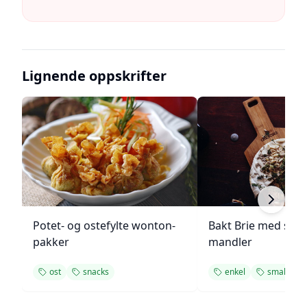
Lignende oppskrifter
Potet- og ostefylte wonton-
Bakt Brie med sop
pakker
mandler
ost
snacks
enkel
smakfull