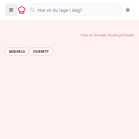
Søk i oppskrifter
Togg
Foto av
Gonzalo Acuña
på
Pexels
MIDDELS
FORRETT