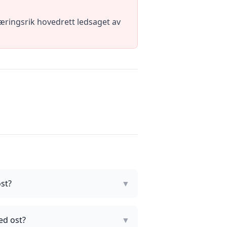
æringsrik hovedrett ledsaget av
st?
▼
ed ost?
▼