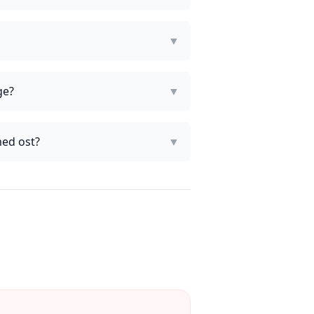
▼
ge?
▼
med ost?
▼