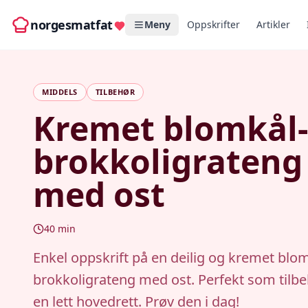
norgesmatfat
Meny
Oppskrifter
Artikler
MIDDELS
TILBEHØR
Kremet blomkål-
brokkoligrateng
med ost
40
min
Enkel oppskrift på en deilig og kremet blo
brokkoligrateng med ost. Perfekt som tilbe
en lett hovedrett. Prøv den i dag!