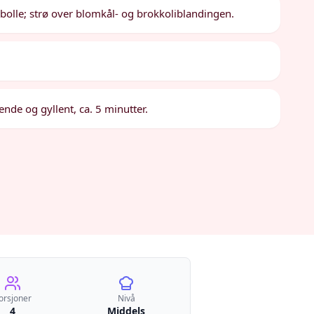
n bolle; strø over blomkål- og brokkoliblandingen.
ende og gyllent, ca. 5 minutter.
orsjoner
Nivå
4
Middels