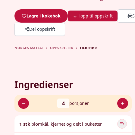
Lagre i kokebok
Hopp til oppskrift
S
Del oppskrift
NORGES MATFAT
›
OPPSKRIFTER
›
TILBEHØR
Ingredienser
4
porsjoner
1 stk
blomkål, kjernet og delt i buketter