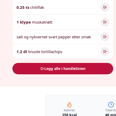
0.25 ts
chiliflak
1 klype
muskatnøtt
salt og nykvernet svart pepper etter smak
1.2 dl
knuste tortillachips
Legg alle i handlelisten
Kalorier
Total ti
250 kcal
40 mi