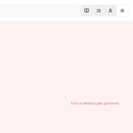
Togg
Foto av
Meliha Ljaljic
på
Pexels