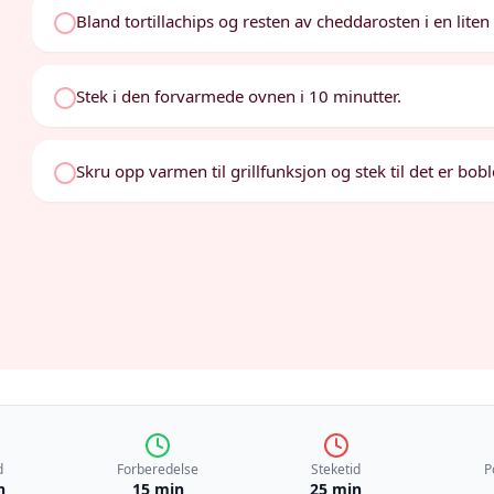
Bland tortillachips og resten av cheddarosten i en lite
Stek i den forvarmede ovnen i 10 minutter.
Skru opp varmen til grillfunksjon og stek til det er bobl
d
Forberedelse
Steketid
P
n
15 min
25 min