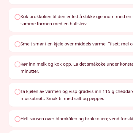
Kok brokkolien til den er lett å stikke gjennom med en g
samme formen med en hullsleiv.
Smelt smør i en kjele over middels varme. Tilsett mel og
Rør inn melk og kok opp. La det småkoke under konstant 
minutter.
Ta kjelen av varmen og visp gradvis inn 115 g cheddarost
muskatnøtt. Smak til med salt og pepper.
Hell sausen over blomkålen og brokkolien; vend forsiktig