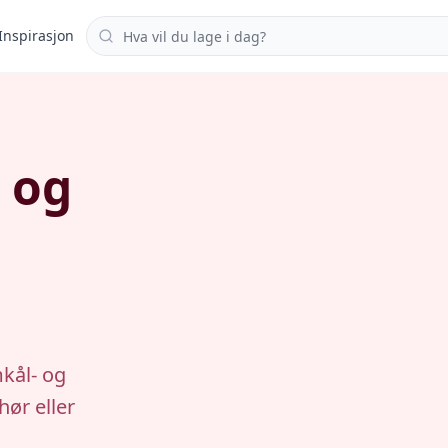
Søk i oppskrifter
Inspirasjon
 og
mkål- og
hør eller