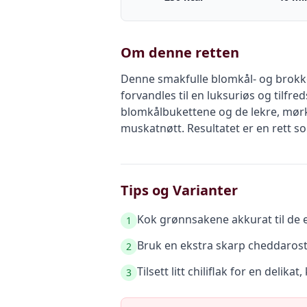
Om denne retten
Denne smakfulle blomkål- og brokko
forvandles til en luksuriøs og tilfr
blomkålbukettene og de lekre, mørk
muskatnøtt. Resultatet er en rett s
Tips og Varianter
Kok grønnsakene akkurat til de e
1
Bruk en ekstra skarp cheddarost 
2
Tilsett litt chiliflak for en delika
3